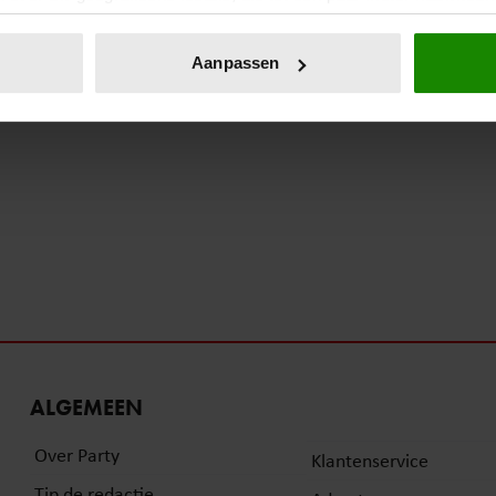
eren door het actief te scannen op specifieke eigenschappen (fing
onlijke gegevens worden verwerkt en stel uw voorkeuren in he
Aanpassen
jzigen of intrekken in de Cookieverklaring.
ent en advertenties te personaliseren, om functies voor social
. Ook delen we informatie over uw gebruik van onze site met on
e. Deze partners kunnen deze gegevens combineren met andere i
erzameld op basis van uw gebruik van hun services. U gaat akk
ALGEMEEN
Over Party
Klantenservice
Tip de redactie