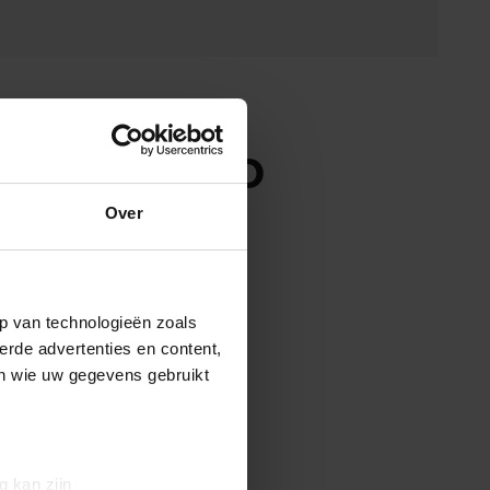
ER BERNHARD
Over
p van technologieën zoals
erde advertenties en content,
en wie uw gegevens gebruikt
g kan zijn