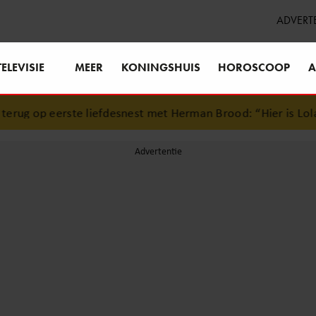
ADVERT
TELEVISIE
MEER
KONINGSHUIS
HOROSCOOP
A
ug op eerste liefdesnest met Herman Brood: “Hier is Lola g