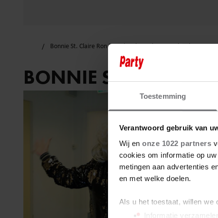
Bonnie St. Claire Ron Brandsteder Dokter Bernhard
BONNIE ST. CLAIRE
Toestemming
Verantwoord gebruik van u
Wij en
onze 1022 partners
v
cookies om informatie op uw 
metingen aan advertenties en
en met welke doelen.
Als u het toestaat, willen we
Informatie verzamelen