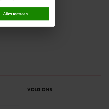
erprinting)
t
detailgedeelte
in. U kunt uw
Alles toestaan
 media te bieden en om ons
ze partners voor social
nformatie die u aan ze heeft
oord met onze cookies als u
VOLG ONS