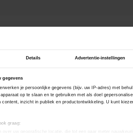
 RON BRANDSTEDER DOKT
Details
Advertentie-instellingen
w gegevens
erwerken je persoonlijke gegevens (bijv. uw IP-adres) met behul
apparaat op te slaan en te gebruiken met als doel gepersonalise
 content, inzicht in publiek en productontwikkeling. U kunt kiez
 ook graag:
 over uw geografische locatie, die tot een paar meter nauwkeuri