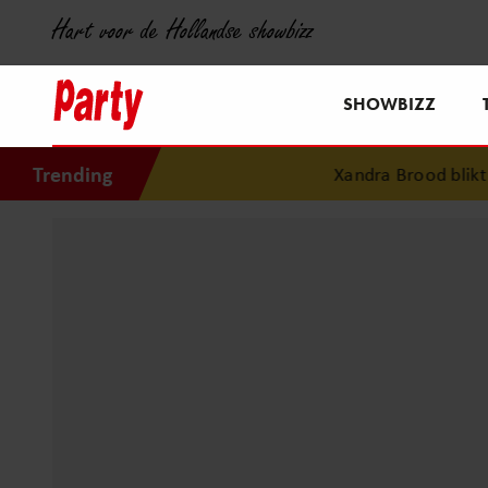
Hart voor de Hollandse showbizz
SHOWBIZZ
Trending
Xandra Brood blikt ter