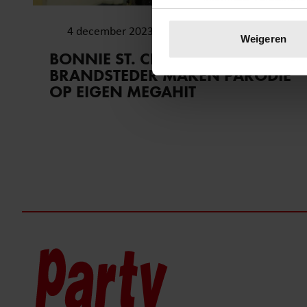
Uw apparaat identific
4 december 2023
Lees meer over hoe uw perso
Weigeren
toestemming op elk moment wi
BONNIE ST. CLAIRE EN RON
BRANDSTEDER MAKEN PARODIE
We gebruiken cookies om cont
OP EIGEN MEGAHIT
websiteverkeer te analyseren
media, adverteren en analys
verstrekt of die ze hebben v
onze website blijft gebruiken.