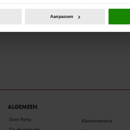
eren door het actief te scannen op specifieke eigenschappen (fing
onlijke gegevens worden verwerkt en stel uw voorkeuren in he
Aanpassen
jzigen of intrekken in de Cookieverklaring.
ent en advertenties te personaliseren, om functies voor social
. Ook delen we informatie over uw gebruik van onze site met on
e. Deze partners kunnen deze gegevens combineren met andere i
erzameld op basis van uw gebruik van hun services. U gaat akk
ALGEMEEN
Over Party
Klantenservice
Tip de redactie