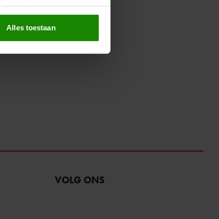
erprinting)
t
detailgedeelte
in. U kunt uw
Alles toestaan
 media te bieden en om ons
ze partners voor social
nformatie die u aan ze heeft
oord met onze cookies als u
VOLG ONS