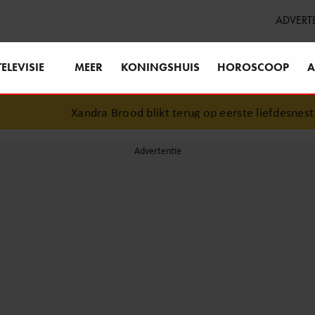
ADVERT
TELEVISIE
MEER
KONINGSHUIS
HOROSCOOP
A
Xandra Brood blikt terug op eerste liefdesnest m