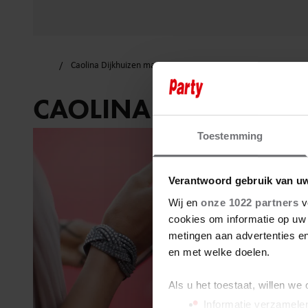
Caolina Dijkhuizen mamma mia
CAOLINA DIJKHUIZ
Toestemming
Verantwoord gebruik van u
Wij en
onze 1022 partners
v
cookies om informatie op uw 
metingen aan advertenties en
en met welke doelen.
Als u het toestaat, willen we
Informatie verzamelen