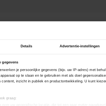
EN MAMMA MIA
Details
Advertentie-instellingen
w gegevens
erwerken je persoonlijke gegevens (bijv. uw IP-adres) met behul
apparaat op te slaan en te gebruiken met als doel gepersonalise
 content, inzicht in publiek en productontwikkeling. U kunt kiez
 ook graag:
 over uw geografische locatie, die tot een paar meter nauwkeuri