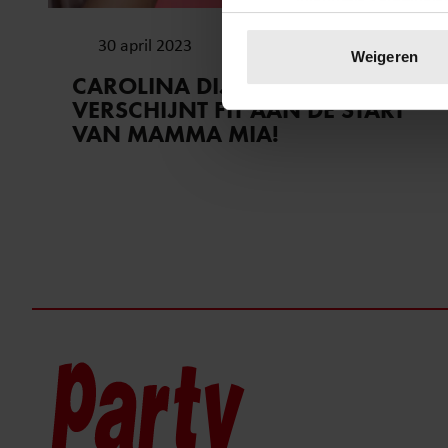
Uw apparaat identific
30 april 2023
Lees meer over hoe uw perso
Weigeren
toestemming op elk moment wi
CAROLINA DIJKHUIZEN
VERSCHIJNT FIT AAN DE START
We gebruiken cookies om cont
VAN MAMMA MIA!
websiteverkeer te analyseren
media, adverteren en analys
verstrekt of die ze hebben v
onze website blijft gebruiken.