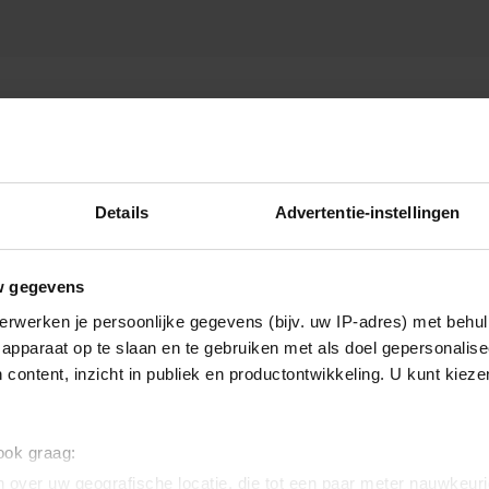
Details
Advertentie-instellingen
w gegevens
erwerken je persoonlijke gegevens (bijv. uw IP-adres) met behul
apparaat op te slaan en te gebruiken met als doel gepersonalise
 content, inzicht in publiek en productontwikkeling. U kunt kiez
 ook graag:
 over uw geografische locatie, die tot een paar meter nauwkeuri