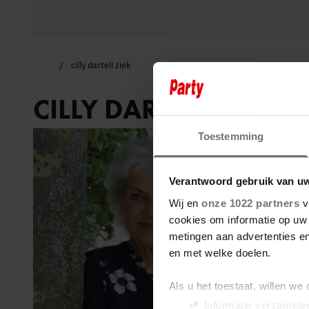
cilly dartell ziek
CILLY DARTELL ZIEK
Toestemming
Verantwoord gebruik van u
Wij en
onze 1022 partners
v
cookies om informatie op uw 
metingen aan advertenties en
en met welke doelen.
Als u het toestaat, willen we
Informatie verzamelen