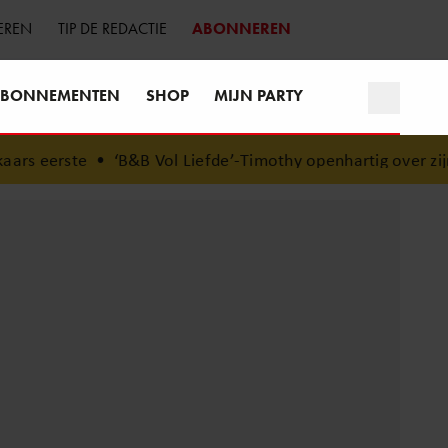
EREN
TIP DE REDACTIE
ABONNEREN
BONNEMENTEN
SHOP
MIJN PARTY
s eerste
•
‘B&B Vol Liefde’-Timothy openhartig over zijn 