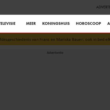
ADVERT
TELEVISIE
MEER
KONINGSHUIS
HOROSCOOP
A
sgeschiedenis van Frans en Mariska Bauer: ook in bed elkaar