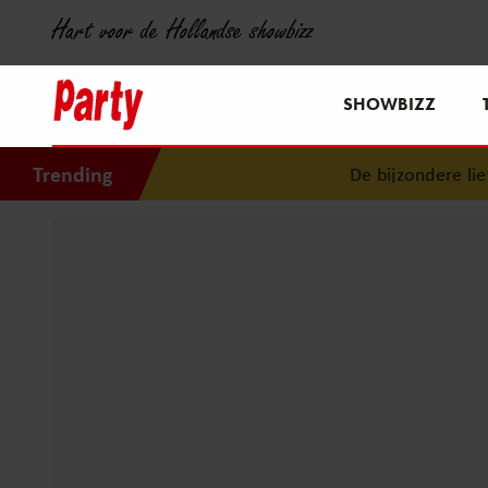
Hart voor de Hollandse showbizz
SHOWBIZZ
Trending
De bijzondere liefde