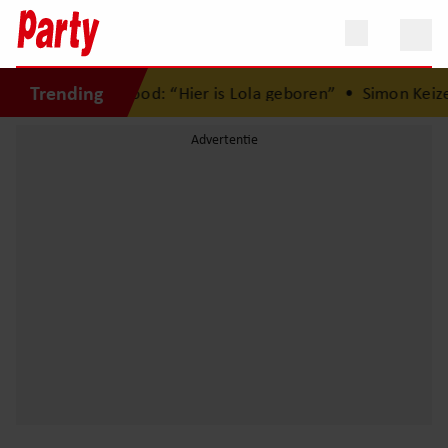
Trending
t met Herman Brood: “Hier is Lola geboren”
•
Simon Keizer 