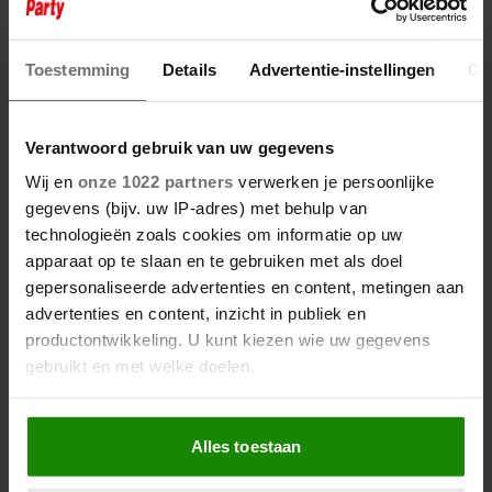
13 oktober 2024
CORNALD MAAS WINT PRIJS MET
‘FUCK DE EBU’: ‘HET FLOEPTE ER
Toestemming
Details
Advertentie-instellingen
Ov
GEWOON UIT’
Verantwoord gebruik van uw gegevens
Wij en
onze 1022 partners
verwerken je persoonlijke
gegevens (bijv. uw IP-adres) met behulp van
technologieën zoals cookies om informatie op uw
apparaat op te slaan en te gebruiken met als doel
gepersonaliseerde advertenties en content, metingen aan
advertenties en content, inzicht in publiek en
productontwikkeling. U kunt kiezen wie uw gegevens
gebruikt en met welke doelen.
Als u het toestaat, willen we ook graag:
Alles toestaan
Informatie verzamelen over uw geografische
locatie, die tot een paar meter nauwkeurig kan zijn