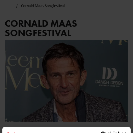
Cornald Maas Songfestival
CORNALD MAAS
SONGFESTIVAL