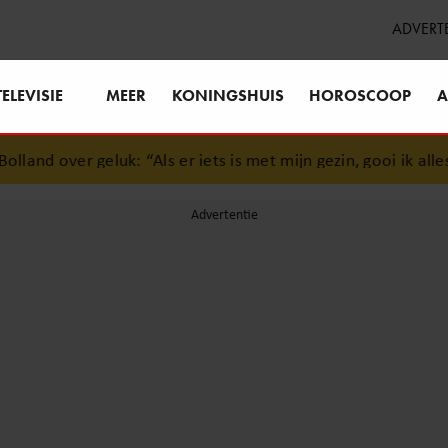
ADVERT
TELEVISIE
MEER
KONINGSHUIS
HOROSCOOP
A
and over geluk: “Als er iets is met mijn gezin, gooi ik alles u