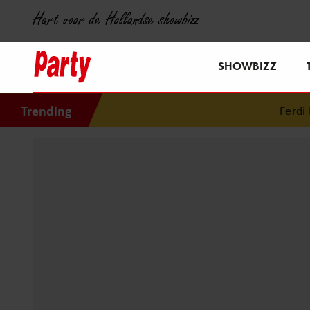
Hart voor de Hollandse showbizz
SHOWBIZZ
Trending
Ferdi Boll