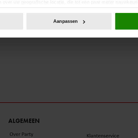
 over uw geografische locatie, die tot een paar meter nauwkeuri
eren door het actief te scannen op specifieke eigenschappen (fing
27 oktober 2023
onlijke gegevens worden verwerkt en stel uw voorkeuren in he
Aanpassen
ROUW IS RAUW
jzigen of intrekken in de Cookieverklaring.
ent en advertenties te personaliseren, om functies voor social
. Ook delen we informatie over uw gebruik van onze site met on
e. Deze partners kunnen deze gegevens combineren met andere i
erzameld op basis van uw gebruik van hun services. U gaat akk
ALGEMEEN
Over Party
Klantenservice