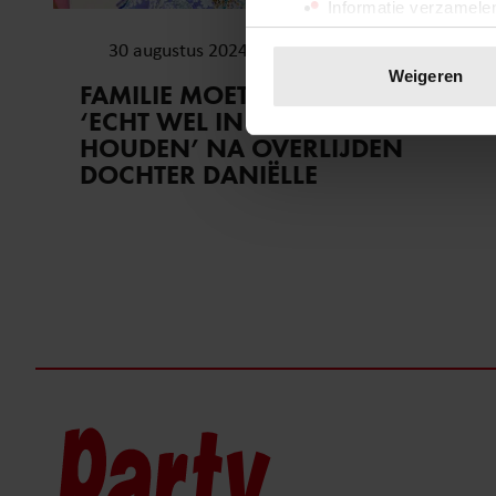
Informatie verzamelen
Uw apparaat identific
30 augustus 2024
Lees meer over hoe uw perso
Weigeren
FAMILIE MOET WILLEKE ALBERTI
toestemming op elk moment wi
‘ECHT WEL IN DE GATEN
HOUDEN’ NA OVERLIJDEN
We gebruiken cookies om cont
DOCHTER DANIËLLE
websiteverkeer te analyseren
media, adverteren en analys
verstrekt of die ze hebben v
onze website blijft gebruiken.