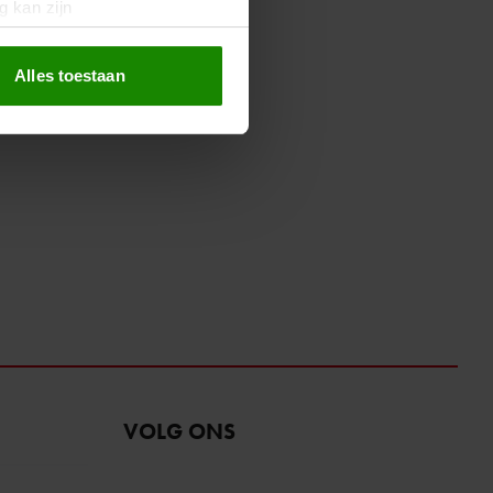
g kan zijn
erprinting)
t
detailgedeelte
in. U kunt uw
Alles toestaan
 media te bieden en om ons
ze partners voor social
nformatie die u aan ze heeft
oord met onze cookies als u
VOLG ONS