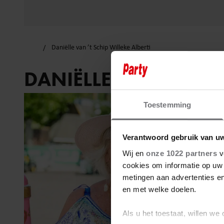
Daniëlle van ’t Schip Willeke Alberti
DANIËLLE VAN ’T SCHI
Toestemming
Verantwoord gebruik van u
Wij en
onze 1022 partners
v
cookies om informatie op uw 
metingen aan advertenties en
en met welke doelen.
Als u het toestaat, willen we