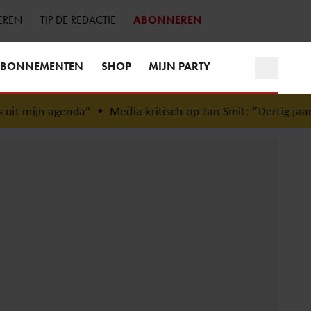
EREN
TIP DE REDACTIE
ABONNEREN
BONNEMENTEN
SHOP
MIJN PARTY
it mijn agenda”
•
Media kritisch op Jan Smit: “Dertig jaar c