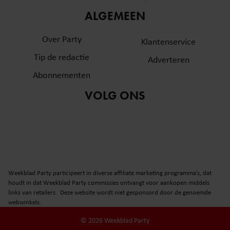
informatie over uw gebruik van onze site met onze
ALGEMEEN
partners voor social media, adverteren en analyse. Deze
partners kunnen deze gegevens combineren met andere
Over Party
Klantenservice
informatie die u aan ze heeft verstrekt of die ze hebben
Tip de redactie
verzameld op basis van uw gebruik van hun services. U
Adverteren
gaat akkoord met onze cookies als u onze website blijft
Abonnementen
gebruiken.
VOLG ONS
Weekblad Party participeert in diverse affiliate marketing programma’s, dat
houdt in dat Weekblad Party commissies ontvangt voor aankopen middels
links van retailers. Deze website wordt niet gesponsord door de genoemde
webwinkels.
© 2026 Weekblad Party