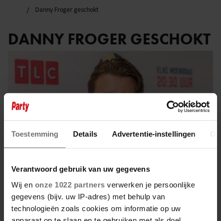
Danny Froger geschokt
DANNY FROGER GESCHOKT
Toestemming
Details
Advertentie-instellingen
Ov
Verantwoord gebruik van uw gegevens
Wij en
onze 1022 partners
verwerken je persoonlijke
gegevens (bijv. uw IP-adres) met behulp van
28 mei 2025
technologieën zoals cookies om informatie op uw
apparaat op te slaan en te gebruiken met als doel