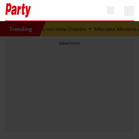
Trending
ntie: de besties van onze Oranjes
•
Milouska Meulens ove