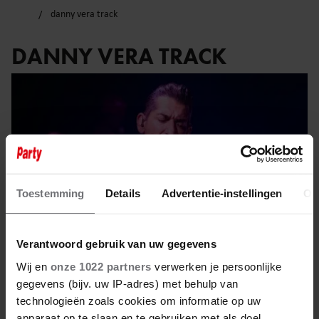
danny vera track
DANNY VERA TRACK
Toestemming
Details
Advertentie-instellingen
Ov
Verantwoord gebruik van uw gegevens
Wij en
onze 1022 partners
verwerken je persoonlijke
gegevens (bijv. uw IP-adres) met behulp van
24 juni 2025
technologieën zoals cookies om informatie op uw
apparaat op te slaan en te gebruiken met als doel