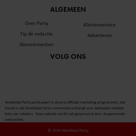
informatie over uw gebruik van onze site met onze
ALGEMEEN
partners voor social media, adverteren en analyse. Deze
partners kunnen deze gegevens combineren met andere
Over Party
Klantenservice
informatie die u aan ze heeft verstrekt of die ze hebben
Tip de redactie
verzameld op basis van uw gebruik van hun services. U
Adverteren
gaat akkoord met onze cookies als u onze website blijft
Abonnementen
gebruiken.
VOLG ONS
Weekblad Party participeert in diverse affiliate marketing programma’s, dat
houdt in dat Weekblad Party commissies ontvangt voor aankopen middels
links van retailers. Deze website wordt niet gesponsord door de genoemde
webwinkels.
© 2026 Weekblad Party