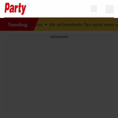
Trending
op Mykonos
•
Dit zal Humberto Tan nooit meer vergeten aan