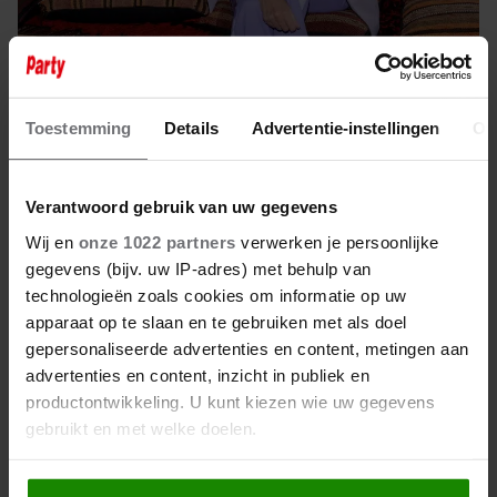
21 september 2024
Toestemming
Details
Advertentie-instellingen
Ov
DAPHNE DECKERS WIL BEPALEN
HÓE ZE OUD WORDT
Verantwoord gebruik van uw gegevens
Wij en
onze 1022 partners
verwerken je persoonlijke
gegevens (bijv. uw IP-adres) met behulp van
technologieën zoals cookies om informatie op uw
apparaat op te slaan en te gebruiken met als doel
gepersonaliseerde advertenties en content, metingen aan
advertenties en content, inzicht in publiek en
productontwikkeling. U kunt kiezen wie uw gegevens
gebruikt en met welke doelen.
Als u het toestaat, willen we ook graag: