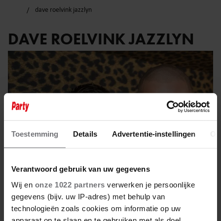
dave roelvink jazzlyn
DAVE ROELVINK JAZZLYN
Toestemming
Details
Advertentie-instellingen
Ov
Verantwoord gebruik van uw gegevens
Wij en
onze 1022 partners
verwerken je persoonlijke
gegevens (bijv. uw IP-adres) met behulp van
25 februari 2023
technologieën zoals cookies om informatie op uw
apparaat op te slaan en te gebruiken met als doel