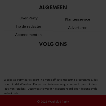
informatie over uw gebruik van onze site met onze
ALGEMEEN
partners voor social media, adverteren en analyse. Deze
partners kunnen deze gegevens combineren met andere
Over Party
Klantenservice
informatie die u aan ze heeft verstrekt of die ze hebben
Tip de redactie
verzameld op basis van uw gebruik van hun services. U
Adverteren
gaat akkoord met onze cookies als u onze website blijft
Abonnementen
gebruiken.
VOLG ONS
Weekblad Party participeert in diverse affiliate marketing programma’s, dat
houdt in dat Weekblad Party commissies ontvangt voor aankopen middels
links van retailers. Deze website wordt niet gesponsord door de genoemde
webwinkels.
© 2026 Weekblad Party