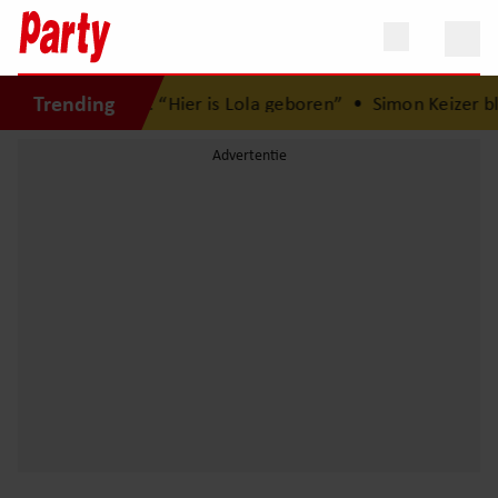
Trending
et Herman Brood: “Hier is Lola geboren”
•
Simon Keizer bli