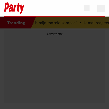
Trending
n jeugd: “Mijn zus is mijn morele kompas”
•
Jamai reageert 