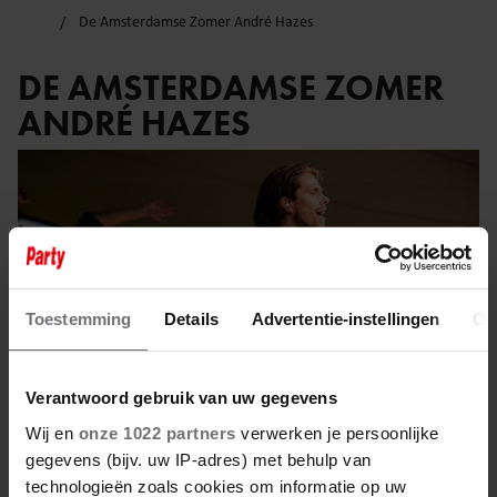
De Amsterdamse Zomer André Hazes
DE AMSTERDAMSE ZOMER
ANDRÉ HAZES
Toestemming
Details
Advertentie-instellingen
Ov
Verantwoord gebruik van uw gegevens
Wij en
onze 1022 partners
verwerken je persoonlijke
gegevens (bijv. uw IP-adres) met behulp van
technologieën zoals cookies om informatie op uw