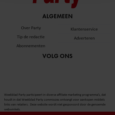
en om ons websiteverkeer te analyseren. Ook delen we
informatie over uw gebruik van onze site met onze
partners voor social media, adverteren en analyse. Deze
ALGEMEEN
partners kunnen deze gegevens combineren met andere
informatie die u aan ze heeft verstrekt of die ze hebben
Over Party
Klantenservice
verzameld op basis van uw gebruik van hun services. U
Tip de redactie
Adverteren
gaat akkoord met onze cookies als u onze website blijft
gebruiken.
Abonnementen
VOLG ONS
Weekblad Party participeert in diverse affiliate marketing programma’s, dat
houdt in dat Weekblad Party commissies ontvangt voor aankopen middels
links van retailers. Deze website wordt niet gesponsord door de genoemde
webwinkels.