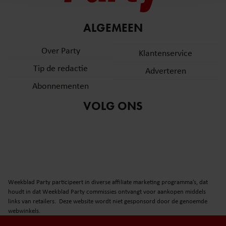
en om ons websiteverkeer te analyseren. Ook delen we
informatie over uw gebruik van onze site met onze
partners voor social media, adverteren en analyse. Deze
ALGEMEEN
partners kunnen deze gegevens combineren met andere
Over Party
informatie die u aan ze heeft verstrekt of die ze hebben
Klantenservice
verzameld op basis van uw gebruik van hun services. U
Tip de redactie
Adverteren
gaat akkoord met onze cookies als u onze website blijft
Abonnementen
gebruiken.
VOLG ONS
Weekblad Party participeert in diverse affiliate marketing programma’s, dat
houdt in dat Weekblad Party commissies ontvangt voor aankopen middels
links van retailers. Deze website wordt niet gesponsord door de genoemde
webwinkels.