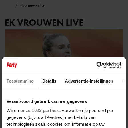
ek vrouwen live
EK VROUWEN LIVE
Toestemming
Details
Advertentie-instellingen
Ov
Verantwoord gebruik van uw gegevens
Wij en
onze 1022 partners
verwerken je persoonlijke
gegevens (bijv. uw IP-adres) met behulp van
5 juli 2025
technologieën zoals cookies om informatie op uw