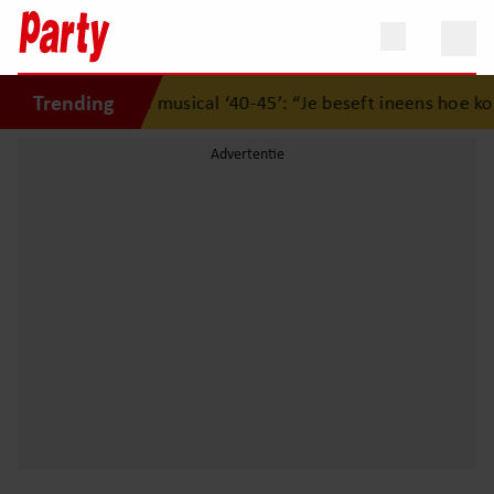
Trending
ukwekkende musical ‘40-45’: “Je beseft ineens hoe kostbaar