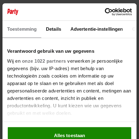
13 augustus 2025
NU AL BEZIG MET
SINTERKLAASFEEST: DIEUWERTJE
Toestemming
Details
Advertentie-instellingen
Ov
BLOK WORDT GEMIST
Verantwoord gebruik van uw gegevens
Wij en
onze 1022 partners
verwerken je persoonlijke
gegevens (bijv. uw IP-adres) met behulp van
technologieën zoals cookies om informatie op uw
apparaat op te slaan en te gebruiken met als doel
gepersonaliseerde advertenties en content, metingen aan
advertenties en content, inzicht in publiek en
productontwikkeling. U kunt kiezen wie uw gegevens
gebruikt en met welke doelen.
Als u het toestaat, willen we ook graag:
Alles toestaan
Informatie verzamelen over uw geografische