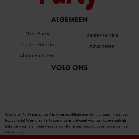
en om ons websiteverkeer te analyseren. Ook delen we
informatie over uw gebruik van onze site met onze
partners voor social media, adverteren en analyse. Deze
ALGEMEEN
partners kunnen deze gegevens combineren met andere
informatie die u aan ze heeft verstrekt of die ze hebben
Over Party
Klantenservice
verzameld op basis van uw gebruik van hun services. U
Tip de redactie
Adverteren
gaat akkoord met onze cookies als u onze website blijft
gebruiken.
Abonnementen
VOLG ONS
Weekblad Party participeert in diverse affiliate marketing programma’s, dat
houdt in dat Weekblad Party commissies ontvangt voor aankopen middels
links van retailers. Deze website wordt niet gesponsord door de genoemde
webwinkels.