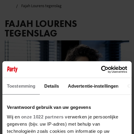
Fajah Lourens tegenslag
FAJAH LOURENS
TEGENSLAG
Toestemming
Details
Advertentie-instellingen
Ov
Verantwoord gebruik van uw gegevens
Wij en
onze 1022 partners
verwerken je persoonlijke
gegevens (bijv. uw IP-adres) met behulp van
technologieën zoals cookies om informatie op uw