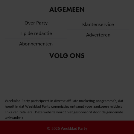
informatie over uw gebruik van onze site met onze
ALGEMEEN
partners voor social media, adverteren en analyse. Deze
partners kunnen deze gegevens combineren met andere
Over Party
Klantenservice
informatie die u aan ze heeft verstrekt of die ze hebben
Tip de redactie
verzameld op basis van uw gebruik van hun services. U
Adverteren
gaat akkoord met onze cookies als u onze website blijft
Abonnementen
gebruiken.
VOLG ONS
Weekblad Party participeert in diverse affiliate marketing programma’s, dat
houdt in dat Weekblad Party commissies ontvangt voor aankopen middels
links van retailers. Deze website wordt niet gesponsord door de genoemde
webwinkels.
© 2026 Weekblad Party