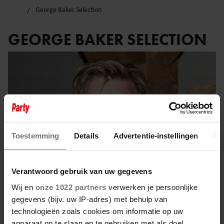
George Baker Selection
GEORGE BAKER SELECTION
Toestemming
Details
Advertentie-instellingen
Ov
Verantwoord gebruik van uw gegevens
Wij en
onze 1022 partners
verwerken je persoonlijke
gegevens (bijv. uw IP-adres) met behulp van
17 mei 2025
technologieën zoals cookies om informatie op uw
apparaat op te slaan en te gebruiken met als doel