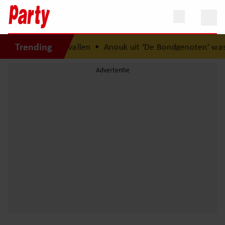
Trending
cht na 14 kilo afvallen
•
Anouk uit ‘De Bondgenoten’ was bi