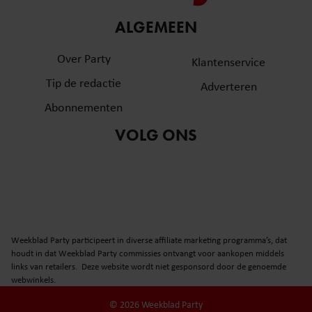
informatie over uw gebruik van onze site met onze
ALGEMEEN
partners voor social media, adverteren en analyse. Deze
partners kunnen deze gegevens combineren met andere
Over Party
Klantenservice
informatie die u aan ze heeft verstrekt of die ze hebben
verzameld op basis van uw gebruik van hun services. U
Tip de redactie
Adverteren
gaat akkoord met onze cookies als u onze website blijft
Abonnementen
gebruiken.
VOLG ONS
Weekblad Party participeert in diverse affiliate marketing programma’s, dat
houdt in dat Weekblad Party commissies ontvangt voor aankopen middels
links van retailers. Deze website wordt niet gesponsord door de genoemde
webwinkels.
© 2026 Weekblad Party