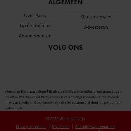
informatie over uw gebruik van onze site met onze
ALGEMEEN
partners voor social media, adverteren en analyse. Deze
Over Party
partners kunnen deze gegevens combineren met andere
Klantenservice
informatie die u aan ze heeft verstrekt of die ze hebben
Tip de redactie
Adverteren
verzameld op basis van uw gebruik van hun services. U
Abonnementen
gaat akkoord met onze cookies als u onze website blijft
gebruiken.
VOLG ONS
Weekblad Party participeert in diverse affiliate marketing programma’s, dat
houdt in dat Weekblad Party commissies ontvangt voor aankopen middels
links van retailers. Deze website wordt niet gesponsord door de genoemde
webwinkels.
© 2026 Weekblad Party
Privacy statement
Disclaimer
Gebruikersvoorwaarden