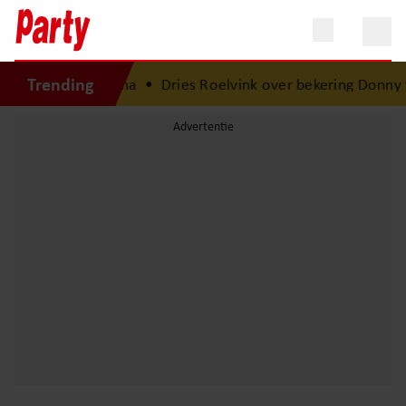
Trending
hrijfster wordt oma
•
Dries Roelvink over bekering Donny to