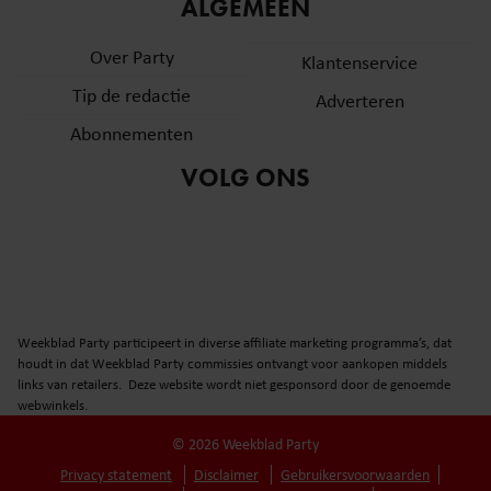
informatie over uw gebruik van onze site met onze
ALGEMEEN
partners voor social media, adverteren en analyse. Deze
Over Party
partners kunnen deze gegevens combineren met andere
Klantenservice
informatie die u aan ze heeft verstrekt of die ze hebben
Tip de redactie
Adverteren
verzameld op basis van uw gebruik van hun services. U
Abonnementen
gaat akkoord met onze cookies als u onze website blijft
gebruiken.
VOLG ONS
Weekblad Party participeert in diverse affiliate marketing programma’s, dat
houdt in dat Weekblad Party commissies ontvangt voor aankopen middels
links van retailers. Deze website wordt niet gesponsord door de genoemde
webwinkels.
© 2026 Weekblad Party
Privacy statement
Disclaimer
Gebruikersvoorwaarden