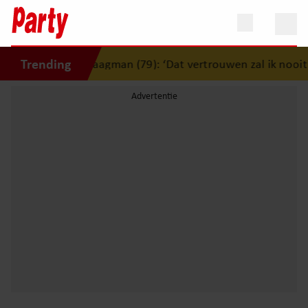
Trending
jden Jerney Kaagman (79): ‘Dat vertrouwen zal ik nooit verg