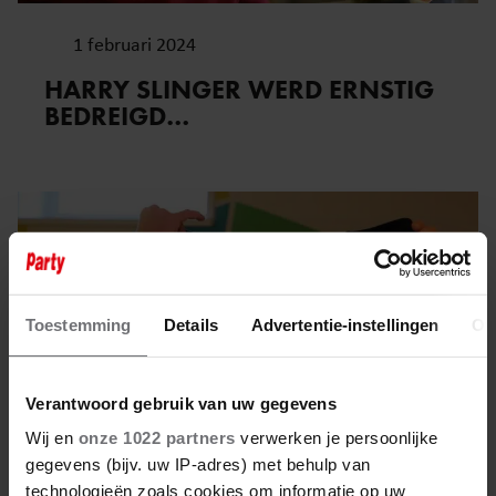
1 februari 2024
HARRY SLINGER WERD ERNSTIG
BEDREIGD…
Toestemming
Details
Advertentie-instellingen
Ov
Verantwoord gebruik van uw gegevens
Wij en
onze 1022 partners
verwerken je persoonlijke
gegevens (bijv. uw IP-adres) met behulp van
technologieën zoals cookies om informatie op uw