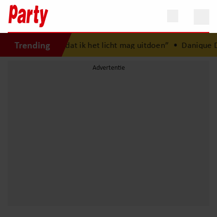
Trending
rgasten’: “Fijn dat ik het licht mag uitdoen”
•
Danique Dus