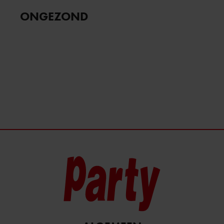
informatie over uw gebruik van onze site met onze
partners voor social media, adverteren en analyse. Deze
ONGEZOND
partners kunnen deze gegevens combineren met andere
informatie die u aan ze heeft verstrekt of die ze hebben
verzameld op basis van uw gebruik van hun services. U
gaat akkoord met onze cookies als u onze website blijft
gebruiken.