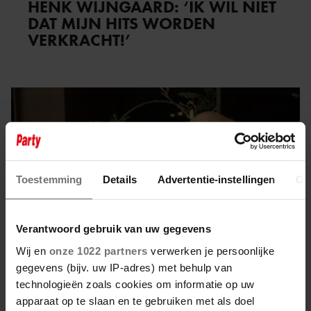
HENK WIJNGAARD: ‘IK WIL NIET
DAT MIJN HITS WORDEN
VERKRACHT!’
Toestemming
Details
Advertentie-instellingen
Ov
Verantwoord gebruik van uw gegevens
Wij en
onze 1022 partners
verwerken je persoonlijke
gegevens (bijv. uw IP-adres) met behulp van
technologieën zoals cookies om informatie op uw
apparaat op te slaan en te gebruiken met als doel
3 maart 2023