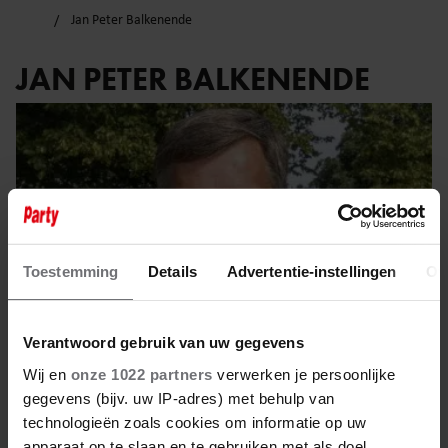
Jan Peter Balkenende
JAN PETER BALKENENDE
Toestemming
Details
Advertentie-instellingen
Ov
Verantwoord gebruik van uw gegevens
Wij en
onze 1022 partners
verwerken je persoonlijke
gegevens (bijv. uw IP-adres) met behulp van
7 mei 2026
technologieën zoals cookies om informatie op uw
apparaat op te slaan en te gebruiken met als doel