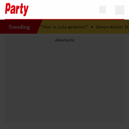
Trending
et Herman Brood: “Hier is Lola geboren”
•
Simon Keizer bli