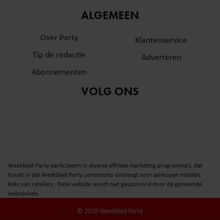
informatie over uw gebruik van onze site met onze
ALGEMEEN
partners voor social media, adverteren en analyse. Deze
partners kunnen deze gegevens combineren met andere
Over Party
Klantenservice
informatie die u aan ze heeft verstrekt of die ze hebben
Tip de redactie
verzameld op basis van uw gebruik van hun services. U
Adverteren
gaat akkoord met onze cookies als u onze website blijft
Abonnementen
gebruiken.
VOLG ONS
Weekblad Party participeert in diverse affiliate marketing programma’s, dat
houdt in dat Weekblad Party commissies ontvangt voor aankopen middels
links van retailers. Deze website wordt niet gesponsord door de genoemde
webwinkels.
© 2026 Weekblad Party