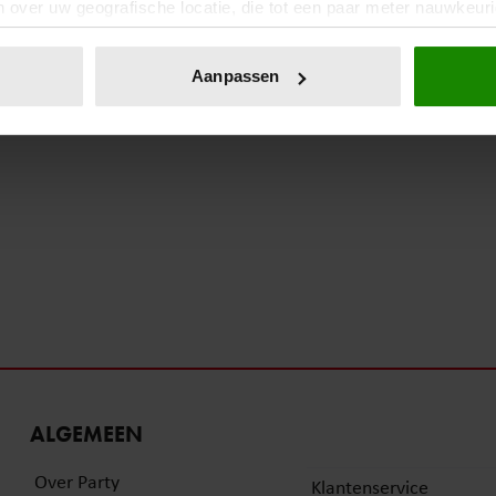
 over uw geografische locatie, die tot een paar meter nauwkeuri
eren door het actief te scannen op specifieke eigenschappen (fing
onlijke gegevens worden verwerkt en stel uw voorkeuren in he
Aanpassen
jzigen of intrekken in de Cookieverklaring.
ent en advertenties te personaliseren, om functies voor social
. Ook delen we informatie over uw gebruik van onze site met on
e. Deze partners kunnen deze gegevens combineren met andere i
erzameld op basis van uw gebruik van hun services. U gaat akk
ALGEMEEN
Over Party
Klantenservice