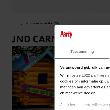
JND Carnavalskraker 2025
JND CARNAVALSKRAK
Toestemming
Verantwoord gebruik van u
Wij en
onze 1022 partners
v
cookies om informatie op uw 
metingen aan advertenties en
en met welke doelen.
Als u het toestaat, willen we