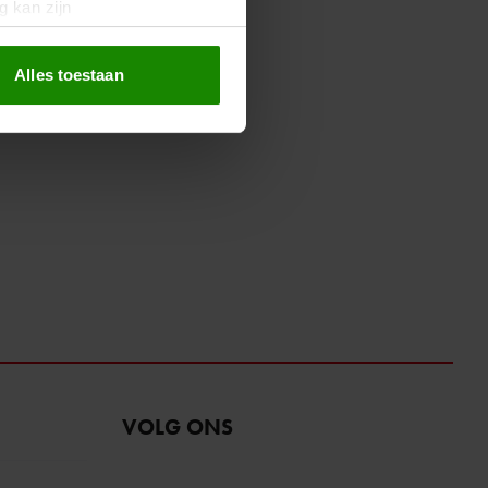
g kan zijn
erprinting)
t
detailgedeelte
in. U kunt uw
Alles toestaan
 media te bieden en om ons
ze partners voor social
nformatie die u aan ze heeft
oord met onze cookies als u
VOLG ONS