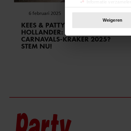
Informatie verzamelen
Uw apparaat identific
6 februari 2025
Lees meer over hoe uw perso
Weigeren
KEES & PATTY OF MARCO DE
toestemming op elk moment wi
HOLLANDER: WIE WINT DE JND
CARNAVALS-KRAKER 2025?
We gebruiken cookies om cont
STEM NU!
websiteverkeer te analyseren
media, adverteren en analys
verstrekt of die ze hebben v
onze website blijft gebruiken.