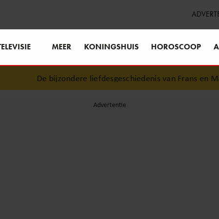
ADVERT
TELEVISIE
MEER
KONINGSHUIS
HOROSCOOP
A
De bijzondere liefdesgeschiedenis van Frans en Maris