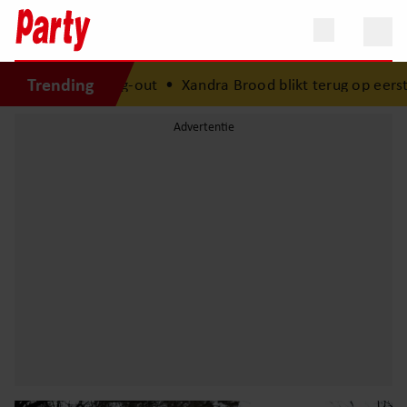
Trending
n coming-out
•
Xandra Brood blikt terug op eerste liefdesn