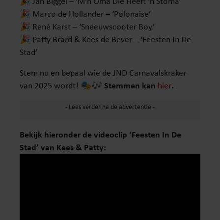
🎉 Jan Biggel – ‘M’n Oma Die Heeft ’n Stoma’
🎉 Marco de Hollander – ‘Polonaise’
🎉 René Karst – ‘Sneeuwscooter Boy’
🎉 Patty Brard & Kees de Bever – ‘Feesten In De
Stad’
Stem nu en bepaal wie de JND Carnavalskraker
van 2025 wordt! 🎭🎶
Stemmen kan
hier
.
Bekijk hieronder de videoclip ‘Feesten In De
Stad’ van Kees & Patty: