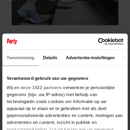
8 augustus 2026
DÍT IS WAAROM TRAPLOPEN ZO
ZWAAR VOELT (SPOILER: HET LIGT
Toestemming
Details
Advertentie-instellingen
Ov
NIET AAN JE CONDITIE)
Verantwoord gebruik van uw gegevens
Wij en
onze 1022 partners
verwerken je persoonlijke
gegevens (bijv. uw IP-adres) met behulp van
technologieën zoals cookies om informatie op uw
Meer van Menno
apparaat op te slaan en te gebruiken met als doel
gepersonaliseerde advertenties en content, metingen aan
advertenties en content, inzicht in publiek en
productontwikkeling. U kunt kiezen wie uw gegevens