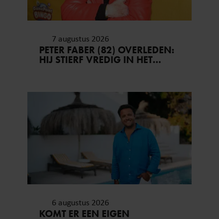
informatie die u aan ze heeft verstrekt of die ze hebben
verzameld op basis van uw gebruik van hun services. U
gaat akkoord met onze cookies als u onze website blijft
7 augustus 2026
gebruiken.
PETER FABER (82) OVERLEDEN:
HIJ STIERF VREDIG IN HET
BIJZIJN VAN ZIJN MEEST
DIERBAREN
6 augustus 2026
KOMT ER EEN EIGEN