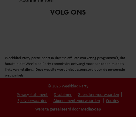
VOLG ONS
Weekblad Party participeert in diverse affiliate marketing programma’s, dat
houdt in dat Weekblad Party commissies ontvangt voor aankopen middels
links van retailers. Deze website wordt niet gesponsord door de genoemde
webwinkels.
© 2026 Weekblad Party
Privacy statement
Disclaimer
Gebruikersvoorwaarden
Spelvoorwaarden
Abonnementsvoorwaarden
Cookies
MediaSoep
Website gerealiseerd door