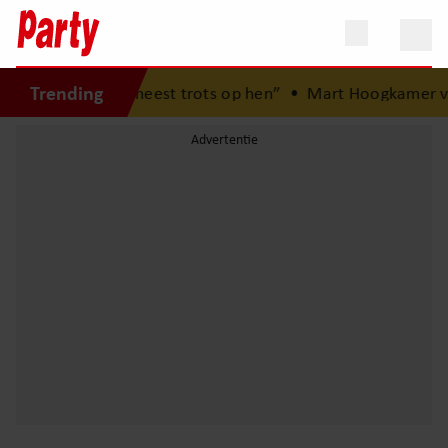
Trending
en: “Ik ben het meest trots op hen”
•
Mart Hoogkamer ver