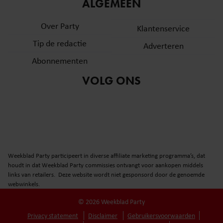
informatie over uw gebruik van onze site met onze
ALGEMEEN
partners voor social media, adverteren en analyse. Deze
Over Party
partners kunnen deze gegevens combineren met andere
Klantenservice
informatie die u aan ze heeft verstrekt of die ze hebben
Tip de redactie
Adverteren
verzameld op basis van uw gebruik van hun services. U
Abonnementen
gaat akkoord met onze cookies als u onze website blijft
gebruiken.
VOLG ONS
Weekblad Party participeert in diverse affiliate marketing programma’s, dat
houdt in dat Weekblad Party commissies ontvangt voor aankopen middels
links van retailers. Deze website wordt niet gesponsord door de genoemde
webwinkels.
© 2026 Weekblad Party
Privacy statement
Disclaimer
Gebruikersvoorwaarden