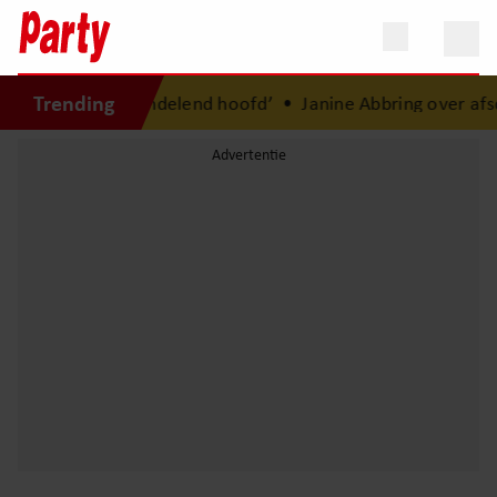
Trending
: ‘Ik was een wandelend hoofd’
•
Janine Abbring over afsch