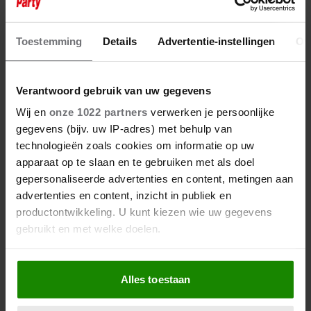
WAAROM JOHNNY
KRAAIJKAMP EEN TEVREDEN
VRIJGEZEL IS…
Toestemming
Details
Advertentie-instellingen
Ov
Verantwoord gebruik van uw gegevens
Wij en
onze 1022 partners
verwerken je persoonlijke
gegevens (bijv. uw IP-adres) met behulp van
technologieën zoals cookies om informatie op uw
apparaat op te slaan en te gebruiken met als doel
gepersonaliseerde advertenties en content, metingen aan
advertenties en content, inzicht in publiek en
productontwikkeling. U kunt kiezen wie uw gegevens
gebruikt en met welke doelen.
Als u het toestaat, willen we ook graag:
Alles toestaan
Informatie verzamelen over uw geografische
locatie, die tot een paar meter nauwkeurig kan zijn
1 december 2024