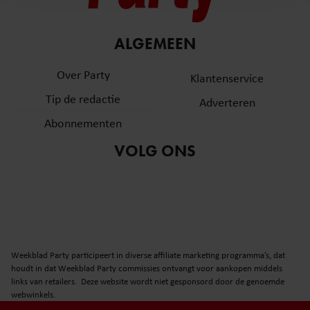
en om ons websiteverkeer te analyseren. Ook delen we
informatie over uw gebruik van onze site met onze
partners voor social media, adverteren en analyse. Deze
ALGEMEEN
partners kunnen deze gegevens combineren met andere
informatie die u aan ze heeft verstrekt of die ze hebben
Over Party
Klantenservice
verzameld op basis van uw gebruik van hun services. U
Tip de redactie
Adverteren
gaat akkoord met onze cookies als u onze website blijft
gebruiken.
Abonnementen
VOLG ONS
Weekblad Party participeert in diverse affiliate marketing programma’s, dat
houdt in dat Weekblad Party commissies ontvangt voor aankopen middels
links van retailers. Deze website wordt niet gesponsord door de genoemde
webwinkels.