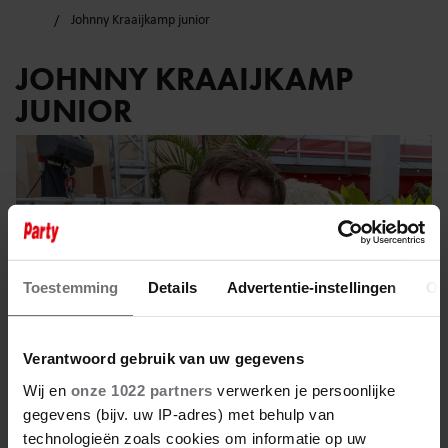
Johnny Kraaijkamp junior
JOHNNY KRAAIJKAMP
JUNIOR
Toestemming
Details
Advertentie-instellingen
Ov
Verantwoord gebruik van uw gegevens
Wij en
onze 1022 partners
verwerken je persoonlijke
gegevens (bijv. uw IP-adres) met behulp van
technologieën zoals cookies om informatie op uw