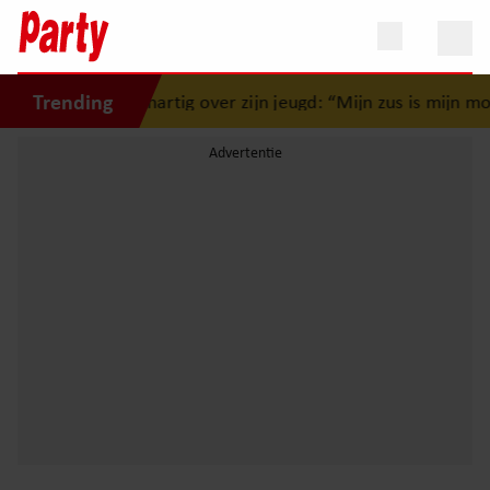
Trending
ïr Ferwerda openhartig over zijn jeugd: “Mijn zus is mijn mo