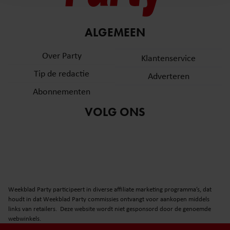
en om ons websiteverkeer te analyseren. Ook delen we
informatie over uw gebruik van onze site met onze
partners voor social media, adverteren en analyse. Deze
ALGEMEEN
partners kunnen deze gegevens combineren met andere
informatie die u aan ze heeft verstrekt of die ze hebben
Over Party
Klantenservice
verzameld op basis van uw gebruik van hun services. U
Tip de redactie
Adverteren
gaat akkoord met onze cookies als u onze website blijft
gebruiken.
Abonnementen
VOLG ONS
Weekblad Party participeert in diverse affiliate marketing programma’s, dat
houdt in dat Weekblad Party commissies ontvangt voor aankopen middels
links van retailers. Deze website wordt niet gesponsord door de genoemde
webwinkels.