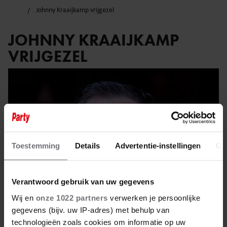
Johnny Kraaijkamp vrijgezel
JOHNNY KRAAIJKAMP
VRIJGEZEL
Toestemming
Details
Advertentie-instellingen
Ov
Verantwoord gebruik van uw gegevens
Wij en
onze 1022 partners
verwerken je persoonlijke
gegevens (bijv. uw IP-adres) met behulp van
technologieën zoals cookies om informatie op uw