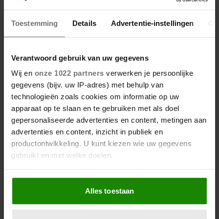
EUROPAPA VAN JOOST KLEIN
GEKROOND TOT ULTIEME 3FM
Toestemming
Details
Advertentie-instellingen
Ov
MEGAHIT
Verantwoord gebruik van uw gegevens
Wij en
onze 1022 partners
verwerken je persoonlijke
gegevens (bijv. uw IP-adres) met behulp van
technologieën zoals cookies om informatie op uw
apparaat op te slaan en te gebruiken met als doel
gepersonaliseerde advertenties en content, metingen aan
advertenties en content, inzicht in publiek en
productontwikkeling. U kunt kiezen wie uw gegevens
gebruikt en met welke doelen.
Als u het toestaat, willen we ook graag:
Alles toestaan
Informatie verzamelen over uw geografische
locatie, die tot een paar meter nauwkeurig kan zijn
22 maart 2024
Uw apparaat identificeren door het actief te