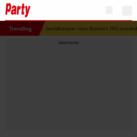
Trending
t verdrietig nieuws: beeldhouwer Jean Bremers (90) overlede