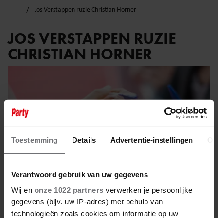
Jos Verstappen ruzie Christian Horner
JOS VERSTAPPEN RUZIE
CHRISTIAN HORNER
Toestemming
Details
Advertentie-instellingen
Ov
Verantwoord gebruik van uw gegevens
Wij en
onze 1022 partners
verwerken je persoonlijke
gegevens (bijv. uw IP-adres) met behulp van
technologieën zoals cookies om informatie op uw