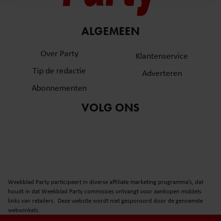
en om ons websiteverkeer te analyseren. Ook delen we
informatie over uw gebruik van onze site met onze
partners voor social media, adverteren en analyse. Deze
ALGEMEEN
partners kunnen deze gegevens combineren met andere
informatie die u aan ze heeft verstrekt of die ze hebben
Over Party
Klantenservice
verzameld op basis van uw gebruik van hun services. U
Tip de redactie
Adverteren
gaat akkoord met onze cookies als u onze website blijft
gebruiken.
Abonnementen
VOLG ONS
Weekblad Party participeert in diverse affiliate marketing programma’s, dat
houdt in dat Weekblad Party commissies ontvangt voor aankopen middels
links van retailers. Deze website wordt niet gesponsord door de genoemde
webwinkels.