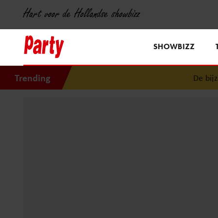
Hart voor de Hollandse showbizz
SHOWBIZZ
Trending
De bijzond