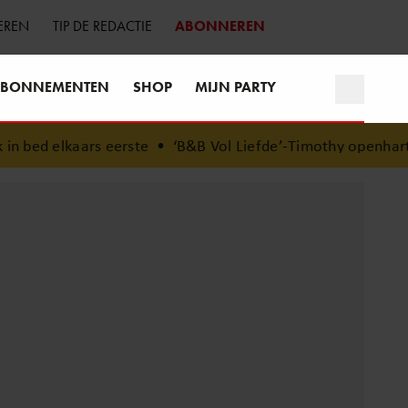
EREN
TIP DE REDACTIE
ABONNEREN
BONNEMENTEN
SHOP
MIJN PARTY
bed elkaars eerste
•
‘B&B Vol Liefde’-Timothy openhartig o