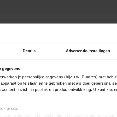
IE
Details
Advertentie-instellingen
w gegevens
erwerken je persoonlijke gegevens (bijv. uw IP-adres) met behul
apparaat op te slaan en te gebruiken met als doel gepersonalise
 content, inzicht in publiek en productontwikkeling. U kunt kiez
 ook graag:
 over uw geografische locatie, die tot een paar meter nauwkeuri