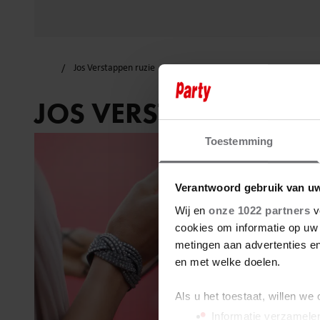
Jos Verstappen ruzie
JOS VERSTAPPEN RUZ
Toestemming
Verantwoord gebruik van u
Wij en
onze 1022 partners
v
cookies om informatie op uw 
metingen aan advertenties en
en met welke doelen.
Als u het toestaat, willen we
Informatie verzamelen