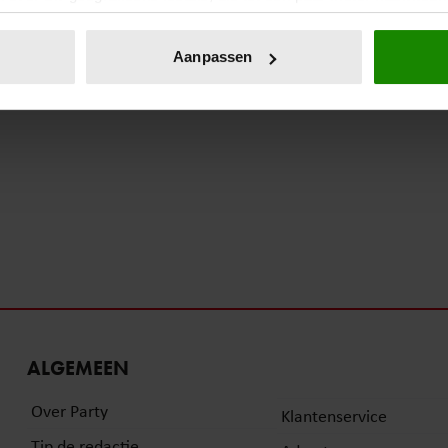
eren door het actief te scannen op specifieke eigenschappen (fing
onlijke gegevens worden verwerkt en stel uw voorkeuren in he
Aanpassen
jzigen of intrekken in de Cookieverklaring.
ent en advertenties te personaliseren, om functies voor social
. Ook delen we informatie over uw gebruik van onze site met on
e. Deze partners kunnen deze gegevens combineren met andere i
erzameld op basis van uw gebruik van hun services. U gaat akk
ALGEMEEN
Over Party
Klantenservice
Tip de redactie