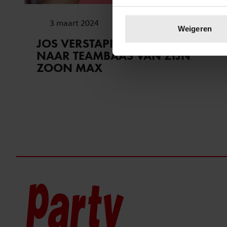
Uw apparaat identific
3 maart 2024
Lees meer over hoe uw perso
Weigeren
toestemming op elk moment wi
JOS VERSTAPPEN HAALT UIT
NAAR TEAMBAAS VAN ZIJN
We gebruiken cookies om cont
ZOON MAX
websiteverkeer te analyseren
media, adverteren en analys
verstrekt of die ze hebben v
onze website blijft gebruiken.