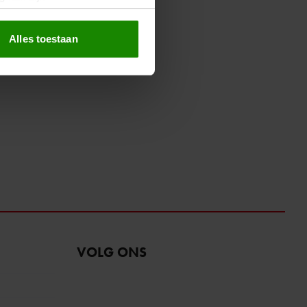
erprinting)
t
detailgedeelte
in. U kunt uw
Alles toestaan
 media te bieden en om ons
ze partners voor social
nformatie die u aan ze heeft
oord met onze cookies als u
VOLG ONS