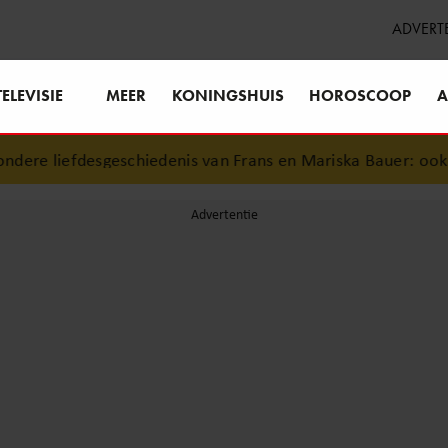
ADVERT
TELEVISIE
MEER
KONINGSHUIS
HOROSCOOP
A
re liefdesgeschiedenis van Frans en Mariska Bauer: ook in b