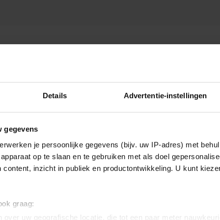
Details
Advertentie-instellingen
w gegevens
erwerken je persoonlijke gegevens (bijv. uw IP-adres) met behul
apparaat op te slaan en te gebruiken met als doel gepersonalise
 content, inzicht in publiek en productontwikkeling. U kunt kiez
 ook graag:
 over uw geografische locatie, die tot een paar meter nauwkeuri