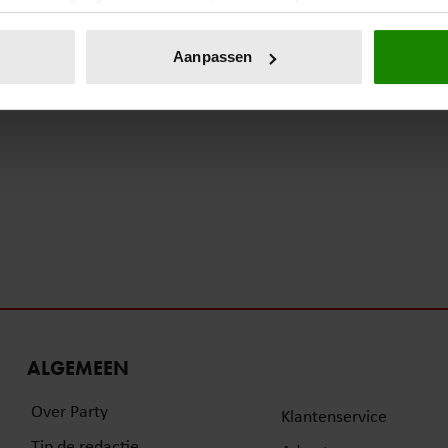
eren door het actief te scannen op specifieke eigenschappen (fing
onlijke gegevens worden verwerkt en stel uw voorkeuren in he
Aanpassen
jzigen of intrekken in de Cookieverklaring.
ent en advertenties te personaliseren, om functies voor social
. Ook delen we informatie over uw gebruik van onze site met on
e. Deze partners kunnen deze gegevens combineren met andere i
erzameld op basis van uw gebruik van hun services. U gaat akk
ALGEMEEN
Over Party
Klantenservice
Tip de redactie