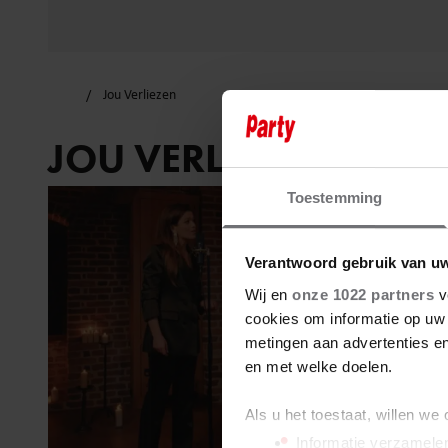
Jou Verliezen
JOU VERLIEZEN
Toestemming
Verantwoord gebruik van u
Wij en
onze 1022 partners
v
cookies om informatie op uw 
metingen aan advertenties en
en met welke doelen.
Als u het toestaat, willen we
Informatie verzamelen