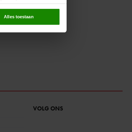
erprinting)
t
detailgedeelte
in. U kunt uw
Alles toestaan
 media te bieden en om ons
ze partners voor social
nformatie die u aan ze heeft
oord met onze cookies als u
VOLG ONS