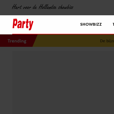
Hart voor de Hollandse showbizz
SHOWBIZZ
Trending
De bijzonde