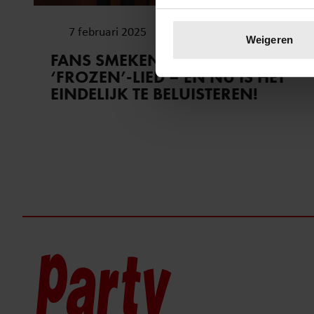
Uw apparaat identific
7 februari 2025
Lees meer over hoe uw perso
Weigeren
toestemming op elk moment wi
FANS SMEKEN OM DIT
‘FROZEN’-LIED – EN NU IS HET
We gebruiken cookies om cont
EINDELIJK TE BELUISTEREN!
websiteverkeer te analyseren
media, adverteren en analys
verstrekt of die ze hebben v
onze website blijft gebruiken.