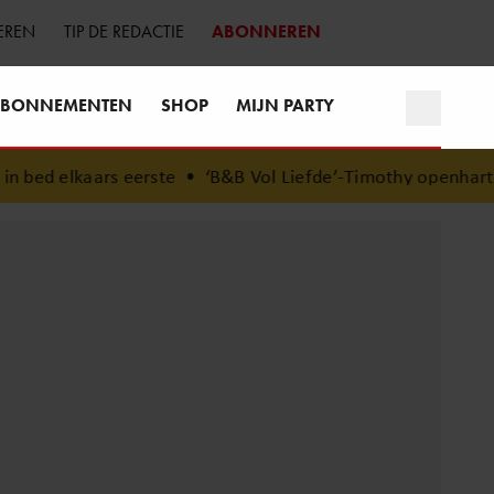
EREN
TIP DE REDACTIE
ABONNEREN
BONNEMENTEN
SHOP
MIJN PARTY
ed elkaars eerste
•
‘B&B Vol Liefde’-Timothy openhartig o