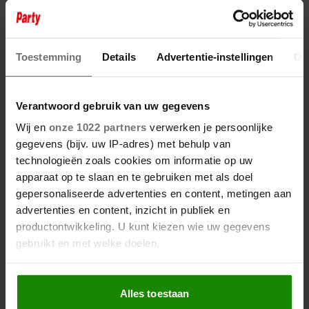
K3-REÜNIE: KAREN, KRISTEL EN
KATHLEEN WEER SAMEN OP HET
PODIUM
Toestemming
Details
Advertentie-instellingen
Ov
Verantwoord gebruik van uw gegevens
Wij en
onze 1022 partners
verwerken je persoonlijke
gegevens (bijv. uw IP-adres) met behulp van
technologieën zoals cookies om informatie op uw
apparaat op te slaan en te gebruiken met als doel
gepersonaliseerde advertenties en content, metingen aan
advertenties en content, inzicht in publiek en
productontwikkeling. U kunt kiezen wie uw gegevens
gebruikt en met welke doelen.
Als u het toestaat, willen we ook graag:
Alles toestaan
Informatie verzamelen over uw geografische