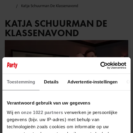
Katja Schuurman De Klassenavond
KATJA SCHUURMAN DE
KLASSENAVOND
Toestemming
Details
Advertentie-instellingen
Ov
Verantwoord gebruik van uw gegevens
Wij en
onze 1022 partners
verwerken je persoonlijke
gegevens (bijv. uw IP-adres) met behulp van
technologieën zoals cookies om informatie op uw