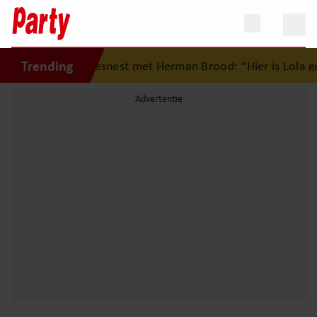
Trending
g op eerste liefdesnest met Herman Brood: “Hier is Lola ge