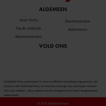
informatie over uw gebruik van onze site met onze
ALGEMEEN
partners voor social media, adverteren en analyse. Deze
partners kunnen deze gegevens combineren met andere
Over Party
Klantenservice
informatie die u aan ze heeft verstrekt of die ze hebben
verzameld op basis van uw gebruik van hun services. U
Tip de redactie
Adverteren
gaat akkoord met onze cookies als u onze website blijft
Abonnementen
gebruiken.
VOLG ONS
Weekblad Party participeert in diverse affiliate marketing programma’s, dat
houdt in dat Weekblad Party commissies ontvangt voor aankopen middels
links van retailers. Deze website wordt niet gesponsord door de genoemde
webwinkels.
© 2026 Weekblad Party