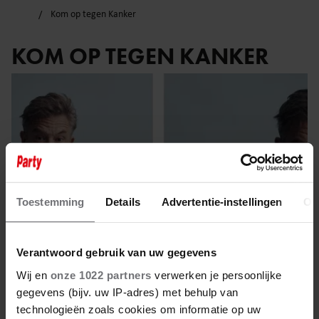
Kom op tegen Kanker
KOM OP TEGEN KANKER
Toestemming
Details
Advertentie-instellingen
Ov
Verantwoord gebruik van uw gegevens
Wij en
onze 1022 partners
verwerken je persoonlijke
gegevens (bijv. uw IP-adres) met behulp van
24 oktober 2022
technologieën zoals cookies om informatie op uw