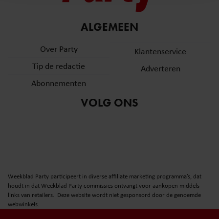
en om ons websiteverkeer te analyseren. Ook delen we
informatie over uw gebruik van onze site met onze
partners voor social media, adverteren en analyse. Deze
ALGEMEEN
partners kunnen deze gegevens combineren met andere
Over Party
informatie die u aan ze heeft verstrekt of die ze hebben
Klantenservice
verzameld op basis van uw gebruik van hun services. U
Tip de redactie
Adverteren
gaat akkoord met onze cookies als u onze website blijft
Abonnementen
gebruiken.
VOLG ONS
Weekblad Party participeert in diverse affiliate marketing programma’s, dat
houdt in dat Weekblad Party commissies ontvangt voor aankopen middels
links van retailers. Deze website wordt niet gesponsord door de genoemde
webwinkels.