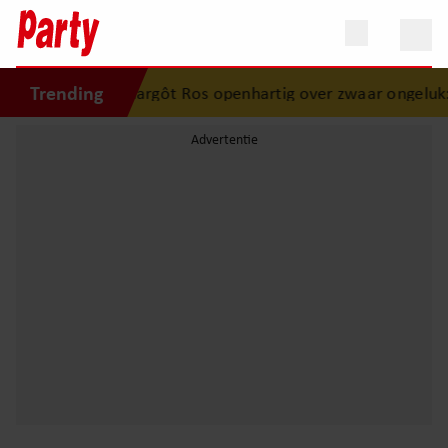
Trending
ijksaanzoek
•
Margôt Ros openhartig over zwaar ongeluk: “