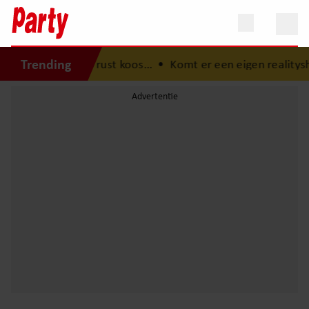
Trending
an bewust voor rust koos…
•
Komt er een eigen realitysh