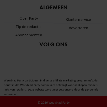
informatie over uw gebruik van onze site met onze
ALGEMEEN
partners voor social media, adverteren en analyse. Deze
partners kunnen deze gegevens combineren met andere
Over Party
Klantenservice
informatie die u aan ze heeft verstrekt of die ze hebben
Tip de redactie
verzameld op basis van uw gebruik van hun services. U
Adverteren
gaat akkoord met onze cookies als u onze website blijft
Abonnementen
gebruiken.
VOLG ONS
Weekblad Party participeert in diverse affiliate marketing programma’s, dat
houdt in dat Weekblad Party commissies ontvangt voor aankopen middels
links van retailers. Deze website wordt niet gesponsord door de genoemde
webwinkels.
© 2026 Weekblad Party