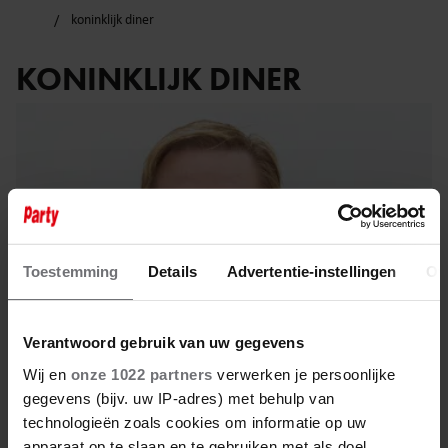
koninklijk diner
KONINKLIJK DINER
Toestemming
Details
Advertentie-instellingen
Ov
Verantwoord gebruik van uw gegevens
Wij en
onze 1022 partners
verwerken je persoonlijke
gegevens (bijv. uw IP-adres) met behulp van
25 juni 2025
technologieën zoals cookies om informatie op uw
apparaat op te slaan en te gebruiken met als doel