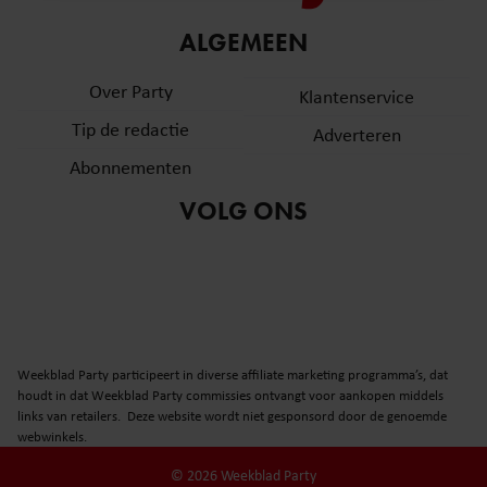
informatie over uw gebruik van onze site met onze
ALGEMEEN
partners voor social media, adverteren en analyse. Deze
partners kunnen deze gegevens combineren met andere
Over Party
Klantenservice
informatie die u aan ze heeft verstrekt of die ze hebben
verzameld op basis van uw gebruik van hun services. U
Tip de redactie
Adverteren
gaat akkoord met onze cookies als u onze website blijft
Abonnementen
gebruiken.
VOLG ONS
Weekblad Party participeert in diverse affiliate marketing programma’s, dat
houdt in dat Weekblad Party commissies ontvangt voor aankopen middels
links van retailers. Deze website wordt niet gesponsord door de genoemde
webwinkels.
© 2026 Weekblad Party