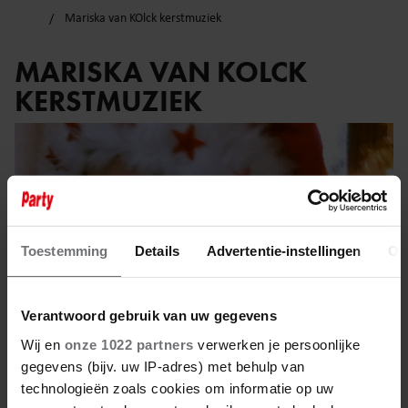
Mariska van KOlck kerstmuziek
MARISKA VAN KOLCK
KERSTMUZIEK
Toestemming
Details
Advertentie-instellingen
Ov
Verantwoord gebruik van uw gegevens
Wij en
onze 1022 partners
verwerken je persoonlijke
gegevens (bijv. uw IP-adres) met behulp van
technologieën zoals cookies om informatie op uw