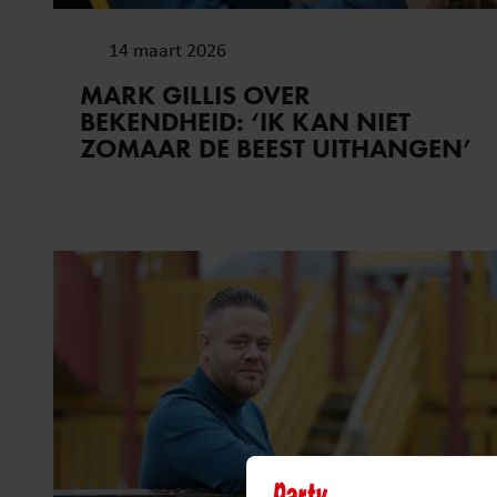
14 maart 2026
MARK GILLIS OVER
BEKENDHEID: ‘IK KAN NIET
ZOMAAR DE BEEST UITHANGEN’