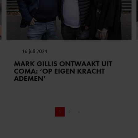
16 juli 2024
MARK GILLIS ONTWAAKT UIT
COMA: ‘OP EIGEN KRACHT
ADEMEN’
1
2
»
Pagina
Pagina
Volgende pagina