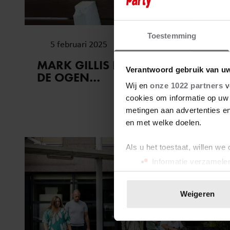
Toestemming
5 februari 2025
MARK GILLIS KEEK DE DOOD IN
Verantwoord gebruik van u
DE OGEN…
Wij en
onze 1022 partners
v
cookies om informatie op uw 
metingen aan advertenties en
en met welke doelen.
Als u het toestaat, willen we
Informatie verzamelen
Uw apparaat identific
Lees meer over hoe uw perso
Weigeren
toestemming op elk moment wi
We gebruiken cookies om cont