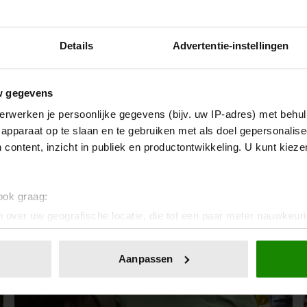
Details
Advertentie-instellingen
24 november 2024
FAMILIE GILLIS: MASSA IS KASSA
w gegevens
– DE FITNESSRUIMTE WORDT
erwerken je persoonlijke gegevens (bijv. uw IP-adres) met behul
WEER EENS AFGESTOFT!
apparaat op te slaan en te gebruiken met als doel gepersonalise
 content, inzicht in publiek en productontwikkeling. U kunt kiez
 ook graag:
 over uw geografische locatie, die tot een paar meter nauwkeuri
eren door het actief te scannen op specifieke eigenschappen (fing
onlijke gegevens worden verwerkt en stel uw voorkeuren in he
Aanpassen
jzigen of intrekken in de Cookieverklaring.
ent en advertenties te personaliseren, om functies voor social