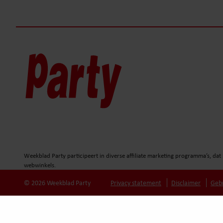
Weekblad Party participeert in diverse affiliate marketing programma’s, d
webwinkels.
© 2026 Weekblad Party
Privacy statement
Disclaimer
Geb