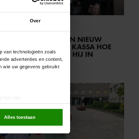
Over
30 oktober 2024
MARK GILLIS ZIET IN NIEUW
SEIZOEN MASSA IS KASSA HOE
p van technologieën zoals
FAMILIE LEED TOEN HIJ IN
erde advertenties en content,
COMA LAG
en wie uw gegevens gebruikt
g kan zijn
erprinting)
t
detailgedeelte
in. U kunt uw
Alles toestaan
 media te bieden en om ons