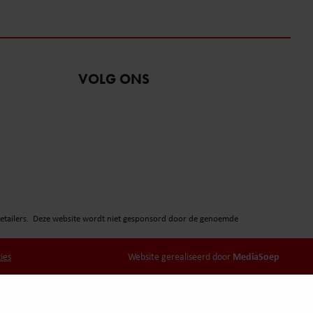
VOLG ONS
 retailers. Deze website wordt niet gesponsord door de genoemde
MediaSoep
ies
Website gerealiseerd door