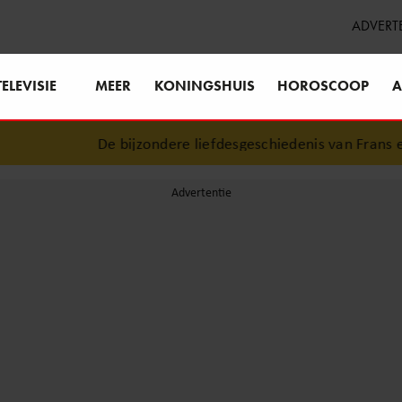
ADVERT
TELEVISIE
MEER
KONINGSHUIS
HOROSCOOP
A
De bijzondere liefdesgeschiedenis van Frans en Mariska Ba