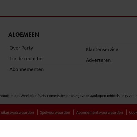
ALGEMEEN
Over Party
Klantenservice
Tip de redactie
Adverteren
Abonnementen
at houdt in dat Weekblad Party commissies ontvangt voor aankopen middels links van
ruikersvoorwaarden
Spelvoorwaarden
Abonnementsvoorwaarden
Cook