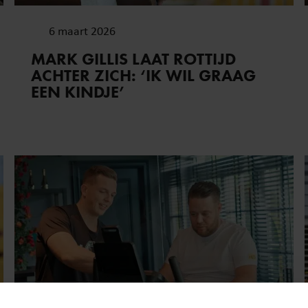
6 maart 2026
MARK GILLIS LAAT ROTTIJD
ACHTER ZICH: ‘IK WIL GRAAG
EEN KINDJE’