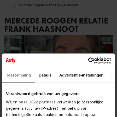
Mercede Roggen relatie Frank Haasnoot
MERCEDE ROGGEN RELATIE
FRANK HAASNOOT
Toestemming
Details
Advertentie-instellingen
Ov
Verantwoord gebruik van uw gegevens
Wij en
onze 1022 partners
verwerken je persoonlijke
gegevens (bijv. uw IP-adres) met behulp van
technologieën zoals cookies om informatie op uw