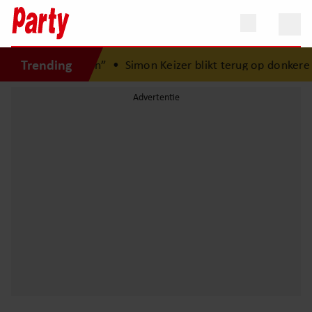
Trending
er is Lola geboren”
•
Simon Keizer blikt terug op donkere 