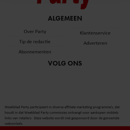
en om ons websiteverkeer te analyseren. Ook delen we
informatie over uw gebruik van onze site met onze
partners voor social media, adverteren en analyse. Deze
ALGEMEEN
partners kunnen deze gegevens combineren met andere
informatie die u aan ze heeft verstrekt of die ze hebben
Over Party
Klantenservice
verzameld op basis van uw gebruik van hun services. U
Tip de redactie
Adverteren
gaat akkoord met onze cookies als u onze website blijft
gebruiken.
Abonnementen
VOLG ONS
Weekblad Party participeert in diverse affiliate marketing programma’s, dat
houdt in dat Weekblad Party commissies ontvangt voor aankopen middels
links van retailers. Deze website wordt niet gesponsord door de genoemde
webwinkels.