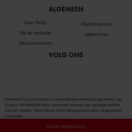
informatie over uw gebruik van onze site met onze
ALGEMEEN
partners voor social media, adverteren en analyse. Deze
partners kunnen deze gegevens combineren met andere
Over Party
Klantenservice
informatie die u aan ze heeft verstrekt of die ze hebben
Tip de redactie
verzameld op basis van uw gebruik van hun services. U
Adverteren
gaat akkoord met onze cookies als u onze website blijft
Abonnementen
gebruiken.
VOLG ONS
Weekblad Party participeert in diverse affiliate marketing programma’s, dat
houdt in dat Weekblad Party commissies ontvangt voor aankopen middels
links van retailers. Deze website wordt niet gesponsord door de genoemde
webwinkels.
© 2026 Weekblad Party