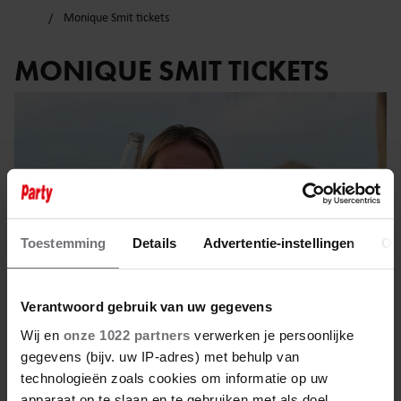
Monique Smit tickets
MONIQUE SMIT TICKETS
Toestemming
Details
Advertentie-instellingen
Ov
Verantwoord gebruik van uw gegevens
Wij en
onze 1022 partners
verwerken je persoonlijke
gegevens (bijv. uw IP-adres) met behulp van
30 mei 2025
technologieën zoals cookies om informatie op uw
apparaat op te slaan en te gebruiken met als doel