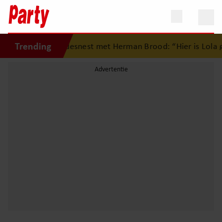
Trending
rug op eerste liefdesnest met Herman Brood: “Hier is Lola g