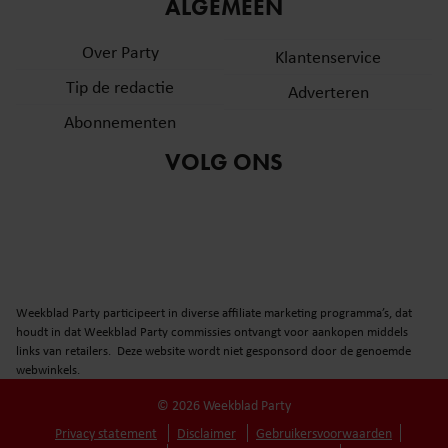
informatie over uw gebruik van onze site met onze
ALGEMEEN
partners voor social media, adverteren en analyse. Deze
Over Party
partners kunnen deze gegevens combineren met andere
Klantenservice
informatie die u aan ze heeft verstrekt of die ze hebben
Tip de redactie
Adverteren
verzameld op basis van uw gebruik van hun services. U
Abonnementen
gaat akkoord met onze cookies als u onze website blijft
gebruiken.
VOLG ONS
Weekblad Party participeert in diverse affiliate marketing programma’s, dat
houdt in dat Weekblad Party commissies ontvangt voor aankopen middels
links van retailers. Deze website wordt niet gesponsord door de genoemde
webwinkels.
© 2026 Weekblad Party
Privacy statement
Disclaimer
Gebruikersvoorwaarden