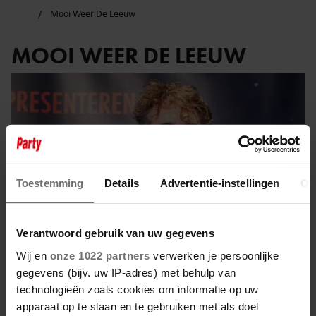
Mooi Weer De Leeuw
MOOI WEER DE LEEUW
Toestemming
Details
Advertentie-instellingen
Ov
Verantwoord gebruik van uw gegevens
Wij en
onze 1022 partners
verwerken je persoonlijke
gegevens (bijv. uw IP-adres) met behulp van
technologieën zoals cookies om informatie op uw
26 april 2025
apparaat op te slaan en te gebruiken met als doel