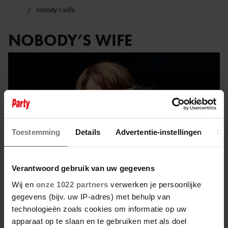
nobody’s wife
NOBODY’S WIFE
Toestemming
Details
Advertentie-instellingen
Ov
Verantwoord gebruik van uw gegevens
Wij en
onze 1022 partners
verwerken je persoonlijke
gegevens (bijv. uw IP-adres) met behulp van
technologieën zoals cookies om informatie op uw
8 april 2025
apparaat op te slaan en te gebruiken met als doel