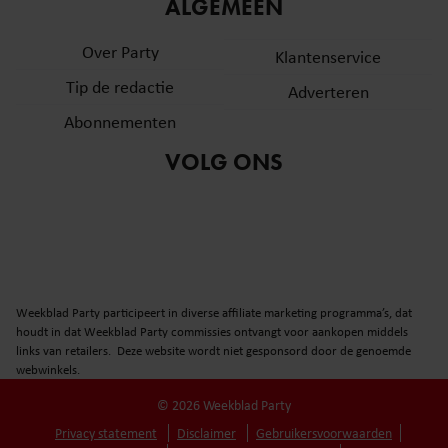
informatie over uw gebruik van onze site met onze
ALGEMEEN
partners voor social media, adverteren en analyse. Deze
Over Party
partners kunnen deze gegevens combineren met andere
Klantenservice
informatie die u aan ze heeft verstrekt of die ze hebben
Tip de redactie
Adverteren
verzameld op basis van uw gebruik van hun services. U
Abonnementen
gaat akkoord met onze cookies als u onze website blijft
gebruiken.
VOLG ONS
Weekblad Party participeert in diverse affiliate marketing programma’s, dat
houdt in dat Weekblad Party commissies ontvangt voor aankopen middels
links van retailers. Deze website wordt niet gesponsord door de genoemde
webwinkels.
© 2026 Weekblad Party
Privacy statement
Disclaimer
Gebruikersvoorwaarden