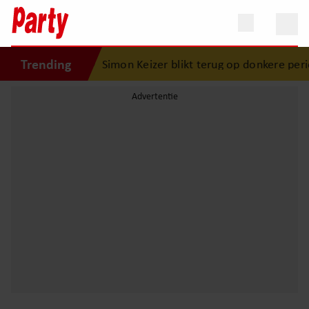
Trending
s Lola geboren”
•
Simon Keizer blikt terug op donkere peri