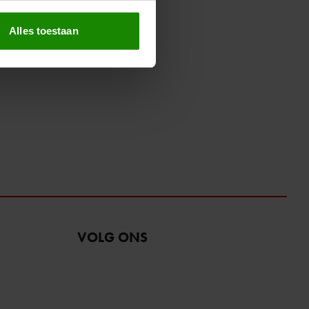
erprinting)
t
detailgedeelte
in. U kunt uw
Alles toestaan
 media te bieden en om ons
ze partners voor social
nformatie die u aan ze heeft
oord met onze cookies als u
VOLG ONS