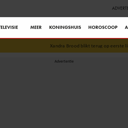
ADVERT
TELEVISIE
MEER
KONINGSHUIS
HOROSCOOP
A
Xandra Brood blikt terug op eerste lief