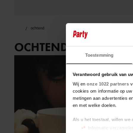
ochtend
OCHTEND
Toestemming
Verantwoord gebruik van u
Wij en
onze 1022 partners
v
cookies om informatie op uw 
metingen aan advertenties en
en met welke doelen.
Als u het toestaat, willen we
Informatie verzamelen