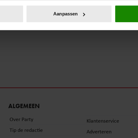
eren door het actief te scannen op specifieke eigenschappen (fing
onlijke gegevens worden verwerkt en stel uw voorkeuren in he
Aanpassen
jzigen of intrekken in de Cookieverklaring.
ent en advertenties te personaliseren, om functies voor social
. Ook delen we informatie over uw gebruik van onze site met on
e. Deze partners kunnen deze gegevens combineren met andere i
erzameld op basis van uw gebruik van hun services. U gaat akk
ALGEMEEN
Over Party
Klantenservice
Tip de redactie
Adverteren