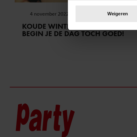
Uw apparaat identific
Lees meer over hoe uw perso
4 november 2022
Weigeren
toestemming op elk moment wi
KOUDE WINTEROCHTEND? ZO
BEGIN JE DE DAG TOCH GOED!
We gebruiken cookies om cont
websiteverkeer te analyseren
media, adverteren en analys
verstrekt of die ze hebben v
onze website blijft gebruiken.