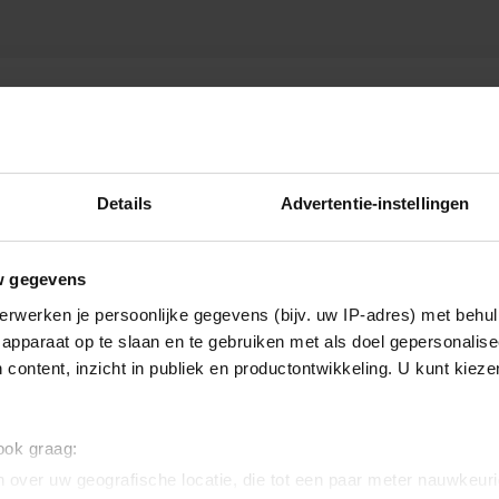
Details
Advertentie-instellingen
w gegevens
erwerken je persoonlijke gegevens (bijv. uw IP-adres) met behul
apparaat op te slaan en te gebruiken met als doel gepersonalise
 content, inzicht in publiek en productontwikkeling. U kunt kiez
 ook graag:
 over uw geografische locatie, die tot een paar meter nauwkeuri