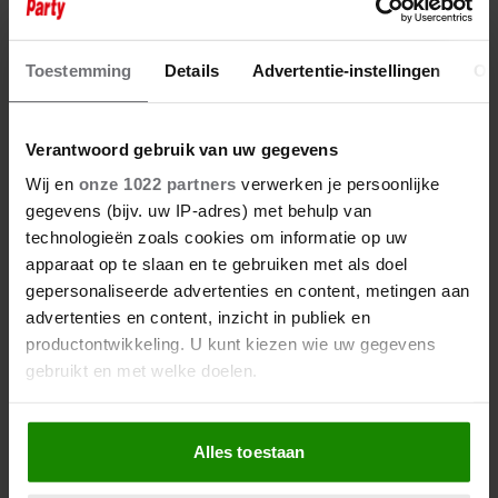
16 januari 2024
OLCAY GULSEN IS GELUKKIG ALS
SINGLE
Toestemming
Details
Advertentie-instellingen
Ov
Verantwoord gebruik van uw gegevens
Wij en
onze 1022 partners
verwerken je persoonlijke
gegevens (bijv. uw IP-adres) met behulp van
technologieën zoals cookies om informatie op uw
apparaat op te slaan en te gebruiken met als doel
gepersonaliseerde advertenties en content, metingen aan
advertenties en content, inzicht in publiek en
productontwikkeling. U kunt kiezen wie uw gegevens
gebruikt en met welke doelen.
Als u het toestaat, willen we ook graag:
Alles toestaan
Informatie verzamelen over uw geografische
locatie, die tot een paar meter nauwkeurig kan zijn