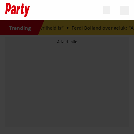
Trending
 hoe kostbaar vrijheid is”
•
Ferdi Bolland over geluk: “Als 