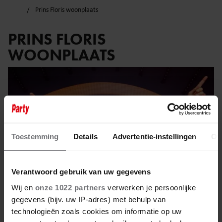
Prins Floris woonplaats
PRINS FLORIS
WOONPLAATS
Toestemming
Details
Advertentie-instellingen
Ov
Verantwoord gebruik van uw gegevens
Wij en
onze 1022 partners
verwerken je persoonlijke
gegevens (bijv. uw IP-adres) met behulp van
technologieën zoals cookies om informatie op uw