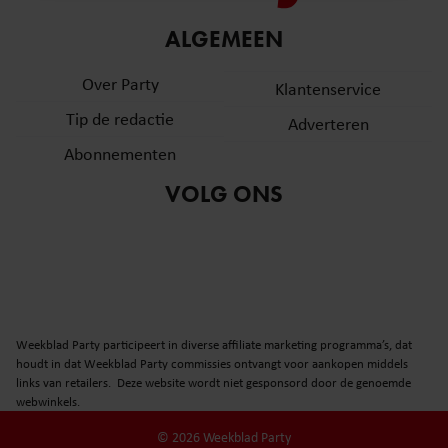
informatie over uw gebruik van onze site met onze
ALGEMEEN
partners voor social media, adverteren en analyse. Deze
partners kunnen deze gegevens combineren met andere
Over Party
Klantenservice
informatie die u aan ze heeft verstrekt of die ze hebben
verzameld op basis van uw gebruik van hun services. U
Tip de redactie
Adverteren
gaat akkoord met onze cookies als u onze website blijft
Abonnementen
gebruiken.
VOLG ONS
Weekblad Party participeert in diverse affiliate marketing programma’s, dat
houdt in dat Weekblad Party commissies ontvangt voor aankopen middels
links van retailers. Deze website wordt niet gesponsord door de genoemde
webwinkels.
© 2026 Weekblad Party