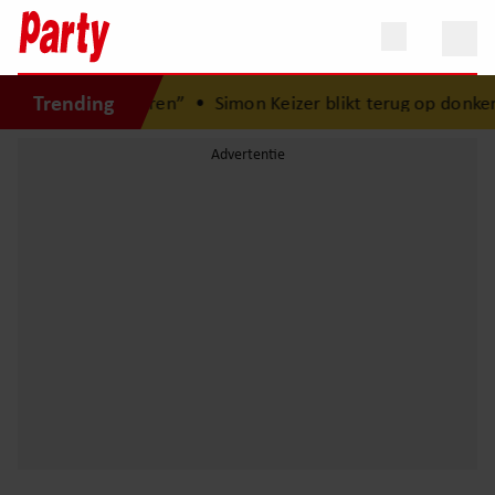
Trending
Hier is Lola geboren”
•
Simon Keizer blikt terug op donker