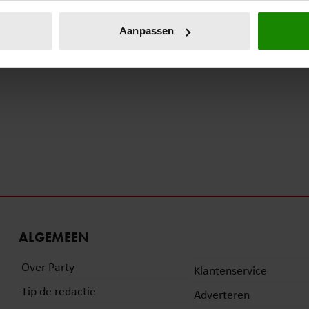
eren door het actief te scannen op specifieke eigenschappen (fing
onlijke gegevens worden verwerkt en stel uw voorkeuren in he
Aanpassen
jzigen of intrekken in de Cookieverklaring.
ent en advertenties te personaliseren, om functies voor social
. Ook delen we informatie over uw gebruik van onze site met on
e. Deze partners kunnen deze gegevens combineren met andere i
erzameld op basis van uw gebruik van hun services. U gaat akk
ALGEMEEN
Over Party
Klantenservice
Tip de redactie
Adverteren