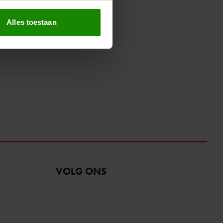
erprinting)
t
detailgedeelte
in. U kunt uw
Alles toestaan
 media te bieden en om ons
ze partners voor social
nformatie die u aan ze heeft
oord met onze cookies als u
VOLG ONS