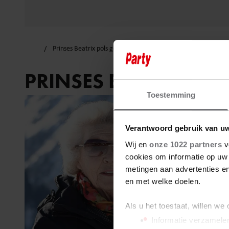
Prinses Beatrix pols gebroken
PRINSES BEATRIX PO
Toestemming
Verantwoord gebruik van u
Wij en
onze 1022 partners
v
cookies om informatie op uw 
metingen aan advertenties en
en met welke doelen.
Als u het toestaat, willen we
Informatie verzamelen