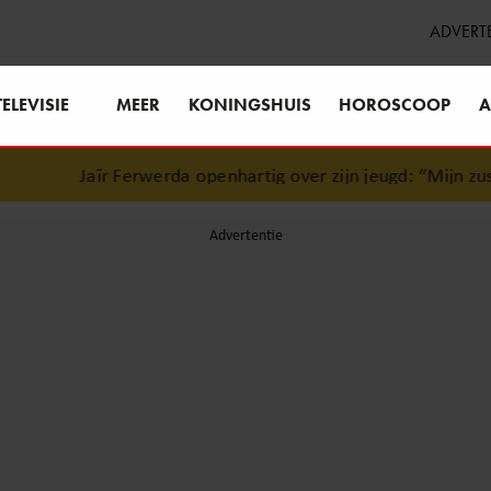
ADVERT
TELEVISIE
MEER
KONINGSHUIS
HOROSCOOP
A
Jaïr Ferwerda openhartig over zijn jeugd: “Mijn zus i