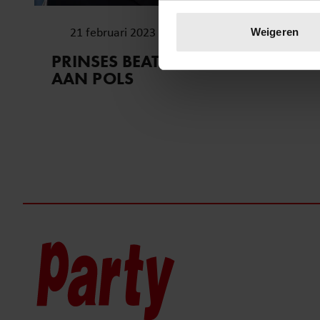
Uw apparaat identific
Lees meer over hoe uw perso
21 februari 2023
Weigeren
toestemming op elk moment wi
PRINSES BEATRIX GEOPEREERD
AAN POLS
We gebruiken cookies om cont
websiteverkeer te analyseren
media, adverteren en analys
verstrekt of die ze hebben v
onze website blijft gebruiken.