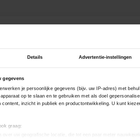
LS GEBROKEN
Details
Advertentie-instellingen
w gegevens
erwerken je persoonlijke gegevens (bijv. uw IP-adres) met behul
apparaat op te slaan en te gebruiken met als doel gepersonalise
 content, inzicht in publiek en productontwikkeling. U kunt kiez
 ook graag:
 over uw geografische locatie, die tot een paar meter nauwkeuri