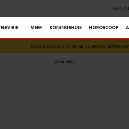
ADVERT
TELEVISIE
MEER
KONINGSHUIS
HOROSCOOP
A
Xandra Brood blikt terug op eerste liefdesnest m