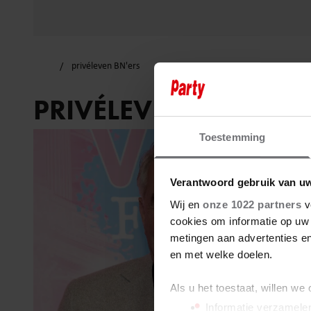
privéleven BN'ers
PRIVÉLEVEN BN’ERS
Toestemming
Verantwoord gebruik van u
Wij en
onze 1022 partners
v
cookies om informatie op uw 
metingen aan advertenties en
en met welke doelen.
Als u het toestaat, willen we
Informatie verzamelen