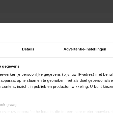
Details
Advertentie-instellingen
w gegevens
erwerken je persoonlijke gegevens (bijv. uw IP-adres) met behul
apparaat op te slaan en te gebruiken met als doel gepersonalise
 content, inzicht in publiek en productontwikkeling. U kunt kiez
 ook graag:
 over uw geografische locatie, die tot een paar meter nauwkeuri