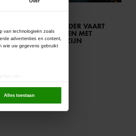
Over
26 mei 2025
GAAT RAFAEL VAN DER VAART
p van technologieën zoals
EINDELIJK TROUWEN MET
erde advertenties en content,
ESTAVANA? DIT IS ZIJN
en wie uw gegevens gebruikt
REACTIE…
g kan zijn
erprinting)
t
detailgedeelte
in. U kunt uw
Alles toestaan
 media te bieden en om ons
ze partners voor social
nformatie die u aan ze heeft
oord met onze cookies als u