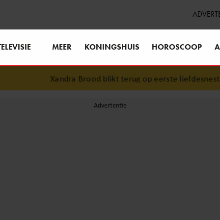
ADVERT
TELEVISIE
MEER
KONINGSHUIS
HOROSCOOP
A
Xandra Brood blikt terug op eerste liefdesnest met 