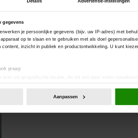
Details
Advertentie-instellingen
19 juli 2025
w gegevens
FATIMA VINDT IETS
erwerken je persoonlijke gegevens (bijv. uw IP-adres) met behul
ONVERWACHTS IN RAFAELS
apparaat op te slaan en te gebruiken met als doel gepersonalise
TOILETTAS…
 content, inzicht in publiek en productontwikkeling. U kunt kiez
 ook graag:
 over uw geografische locatie, die tot een paar meter nauwkeuri
eren door het actief te scannen op specifieke eigenschappen (fing
onlijke gegevens worden verwerkt en stel uw voorkeuren in he
Aanpassen
jzigen of intrekken in de Cookieverklaring.
ent en advertenties te personaliseren, om functies voor social
. Ook delen we informatie over uw gebruik van onze site met on
e. Deze partners kunnen deze gegevens combineren met andere i
erzameld op basis van uw gebruik van hun services. U gaat akk