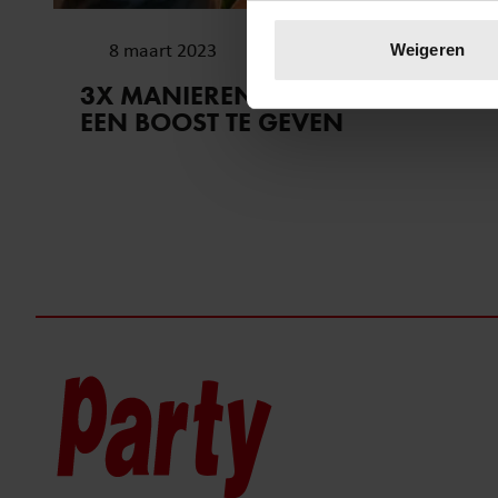
Uw apparaat identific
Lees meer over hoe uw perso
8 maart 2023
Weigeren
toestemming op elk moment wi
3X MANIEREN OM JE RELATIE
EEN BOOST TE GEVEN
We gebruiken cookies om cont
websiteverkeer te analyseren
media, adverteren en analys
verstrekt of die ze hebben v
onze website blijft gebruiken.