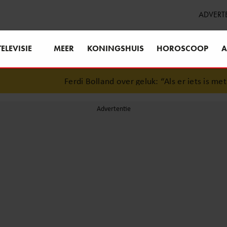
ADVERT
TELEVISIE
MEER
KONINGSHUIS
HOROSCOOP
A
Ferdi Bolland over geluk: “Als er iets is met mij