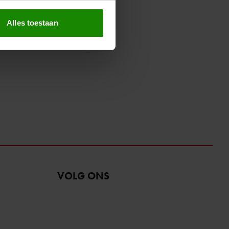
erprinting)
t
detailgedeelte
in. U kunt uw
Alles toestaan
 media te bieden en om ons
ze partners voor social
nformatie die u aan ze heeft
oord met onze cookies als u
VOLG ONS