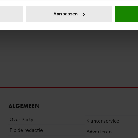
eren door het actief te scannen op specifieke eigenschappen (fing
onlijke gegevens worden verwerkt en stel uw voorkeuren in he
Aanpassen
jzigen of intrekken in de Cookieverklaring.
ent en advertenties te personaliseren, om functies voor social
. Ook delen we informatie over uw gebruik van onze site met on
e. Deze partners kunnen deze gegevens combineren met andere i
erzameld op basis van uw gebruik van hun services. U gaat akk
ALGEMEEN
Over Party
Klantenservice
Tip de redactie
Adverteren