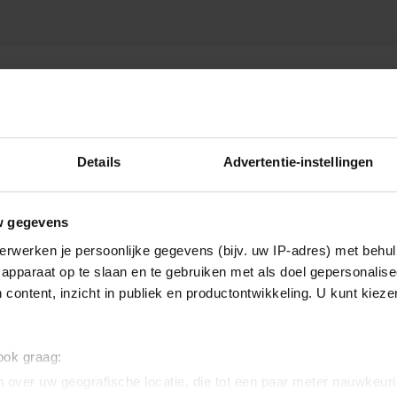
Details
Advertentie-instellingen
w gegevens
erwerken je persoonlijke gegevens (bijv. uw IP-adres) met behul
apparaat op te slaan en te gebruiken met als doel gepersonalise
 content, inzicht in publiek en productontwikkeling. U kunt kiez
 ook graag:
 over uw geografische locatie, die tot een paar meter nauwkeuri