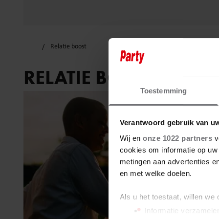
Relatie boost
RELATIE BOOST
Toestemming
Verantwoord gebruik van u
Wij en
onze 1022 partners
v
cookies om informatie op uw 
metingen aan advertenties en
en met welke doelen.
Als u het toestaat, willen we
Informatie verzamelen