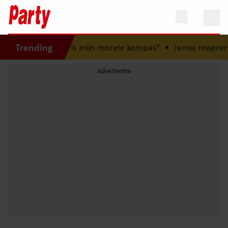
Trending
Mijn zus is mijn morele kompas”
•
Jamai reageert op overli