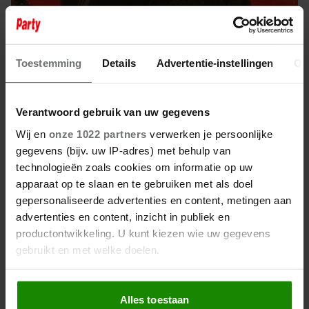
13 november 2023
Toestemming
Details
Advertentie-instellingen
Ov
RENÉ LE BLANC LUISTERT NIET
NAAR FLEMMING EN ANTOON
Verantwoord gebruik van uw gegevens
Wij en
onze 1022 partners
verwerken je persoonlijke
gegevens (bijv. uw IP-adres) met behulp van
technologieën zoals cookies om informatie op uw
apparaat op te slaan en te gebruiken met als doel
gepersonaliseerde advertenties en content, metingen aan
advertenties en content, inzicht in publiek en
productontwikkeling. U kunt kiezen wie uw gegevens
gebruikt en met welke doelen.
Als u het toestaat, willen we ook graag:
Alles toestaan
Informatie verzamelen over uw geografische