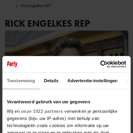
Rick Engelkes REP
RICK ENGELKES REP
Toestemming
Details
Advertentie-instellingen
Ov
Verantwoord gebruik van uw gegevens
Wij en
onze 1022 partners
verwerken je persoonlijke
gegevens (bijv. uw IP-adres) met behulp van
21 november 2023
technologieën zoals cookies om informatie op uw
apparaat op te slaan en te gebruiken met als doel