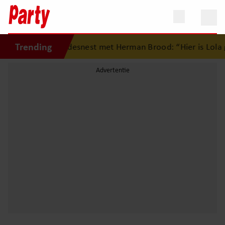
Trending
rug op eerste liefdesnest met Herman Brood: “Hier is Lola 