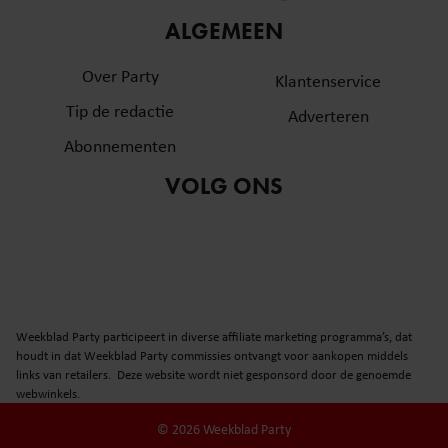
informatie over uw gebruik van onze site met onze
ALGEMEEN
partners voor social media, adverteren en analyse. Deze
partners kunnen deze gegevens combineren met andere
Over Party
Klantenservice
informatie die u aan ze heeft verstrekt of die ze hebben
Tip de redactie
verzameld op basis van uw gebruik van hun services. U
Adverteren
gaat akkoord met onze cookies als u onze website blijft
Abonnementen
gebruiken.
VOLG ONS
Weekblad Party participeert in diverse affiliate marketing programma’s, dat
houdt in dat Weekblad Party commissies ontvangt voor aankopen middels
links van retailers. Deze website wordt niet gesponsord door de genoemde
webwinkels.
© 2026 Weekblad Party