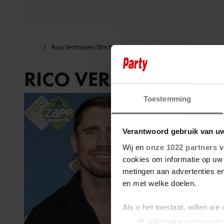
Rico Verhoeven film bezoekers
RICO VERHOEVEN FI
Toestemming
Verantwoord gebruik van u
Wij en
onze 1022 partners
v
cookies om informatie op uw 
metingen aan advertenties en
en met welke doelen.
Als u het toestaat, willen we
Informatie verzamelen