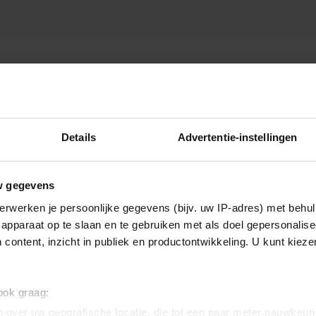
LM BEZOEKERS
Details
Advertentie-instellingen
w gegevens
erwerken je persoonlijke gegevens (bijv. uw IP-adres) met behul
apparaat op te slaan en te gebruiken met als doel gepersonalise
 content, inzicht in publiek en productontwikkeling. U kunt kiez
 ook graag:
 over uw geografische locatie, die tot een paar meter nauwkeuri