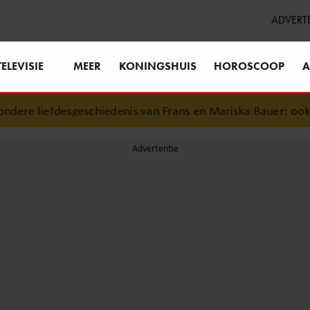
ADVERT
TELEVISIE
MEER
KONINGSHUIS
HOROSCOOP
A
re liefdesgeschiedenis van Frans en Mariska Bauer: ook in b