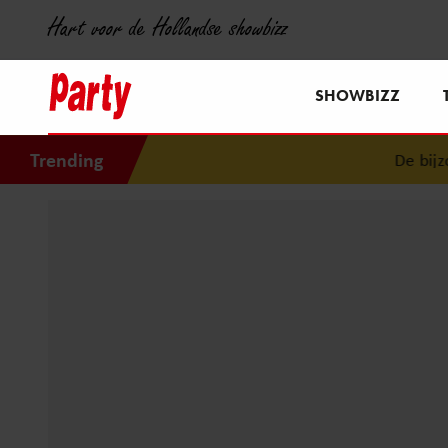
Hart voor de Hollandse showbizz
SHOWBIZZ
Trending
De bijzonde