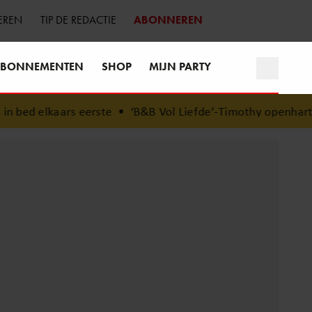
EREN
TIP DE REDACTIE
ABONNEREN
BONNEMENTEN
SHOP
MIJN PARTY
ed elkaars eerste
•
‘B&B Vol Liefde’-Timothy openhartig ov